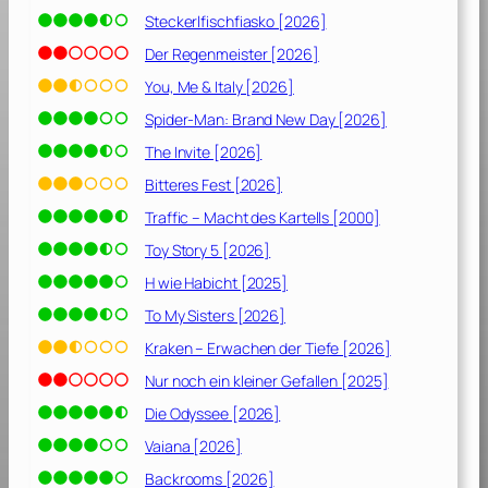
e
Steckerlfischfiasko [2026]
V
e
Der Regenmeister [2026]
r
You, Me & Italy [2026]
n
Spider-Man: Brand New Day [2026]
e
t
The Invite [2026]
[
Bitteres Fest [2026]
2
Traffic – Macht des Kartells [2000]
0
2
Toy Story 5 [2026]
0
H wie Habicht [2025]
]
To My Sisters [2026]
Kraken – Erwachen der Tiefe [2026]
Nur noch ein kleiner Gefallen [2025]
Die Odyssee [2026]
Vaiana [2026]
Backrooms [2026]