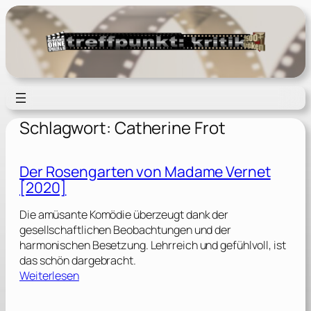
Zum
Inhalt
springen
Schlagwort:
Catherine Frot
Der Rosengarten von Madame Vernet
[2020]
Die amüsante Komödie überzeugt dank der
gesellschaftlichen Beobachtungen und der
harmonischen Besetzung. Lehrreich und gefühlvoll, ist
das schön dargebracht.
:
Weiterlesen
D
e