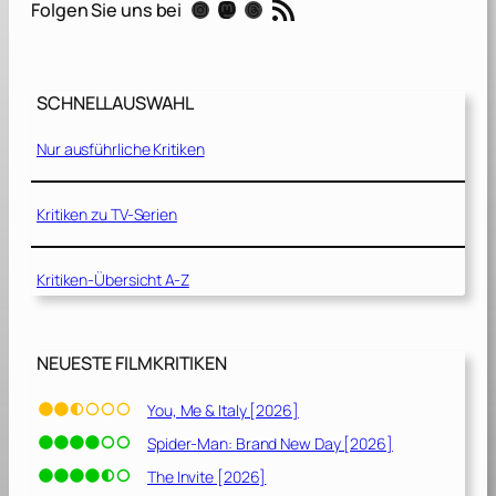
RSS-Feed
Instagram
Mastodon
Threads
Folgen Sie uns bei
n
T
i
m
SCHNELLAUSWAHL
e
[
Nur ausführliche Kritiken
2
0
1
Kritiken zu TV-Serien
5
]
Kritiken-Übersicht A-Z
NEUESTE FILMKRITIKEN
You, Me & Italy [2026]
Spider-Man: Brand New Day [2026]
The Invite [2026]