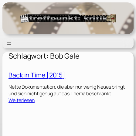
Zum
Inhalt
springen
Schlagwort:
Bob Gale
Back in Time [2015]
Nette Dokumentation, die aber nur wenig Neues bringt
und sich nicht genug auf das Thema beschränkt.
:
Weiterlesen
B
a
c
k
i