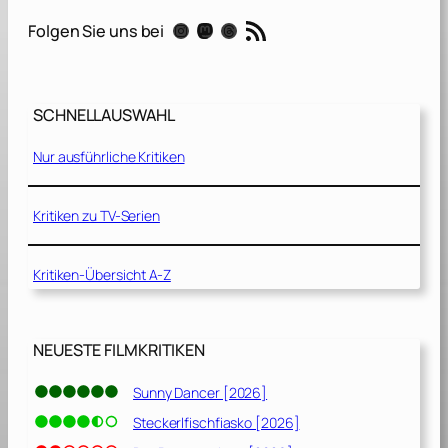
[
RSS-Feed
Instagram
Mastodon
Threads
Folgen Sie uns bei
2
0
2
0
SCHNELLAUSWAHL
]
Nur ausführliche Kritiken
Kritiken zu TV-Serien
Kritiken-Übersicht A-Z
NEUESTE FILMKRITIKEN
Sunny Dancer [2026]
Steckerlfischfiasko [2026]