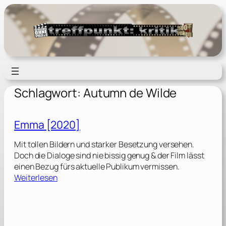
Zum
Inhalt
springen
Schlagwort:
Autumn de Wilde
Emma [2020]
Mit tollen Bildern und starker Besetzung versehen.
Doch die Dialoge sind nie bissig genug & der Film lässt
einen Bezug fürs aktuelle Publikum vermissen.
:
Weiterlesen
E
m
m
a