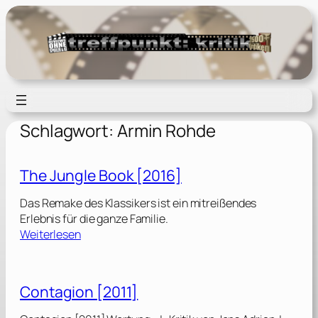
Zum
Inhalt
springen
Schlagwort:
Armin Rohde
The Jungle Book [2016]
Das Remake des Klassikers ist ein mitreißendes
Erlebnis für die ganze Familie.
:
Weiterlesen
T
h
e
Contagion [2011]
J
u