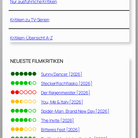
Nur ausführliche Kritiken
0
1
1
Kritiken zu TV-Serien
]
Kritiken-Übersicht A-Z
NEUESTE FILMKRITIKEN
Sunny Dancer [2026]
Steckerlfischfiasko [2026]
Der Regenmeister [2026]
You, Me & Italy [2026]
Spider-Man: Brand New Day [2026]
The Invite [2026]
Bitteres Fest [2026]