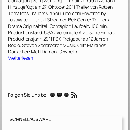
Contagion [2011] Wertung: | Kritik von Jens Adrian |
n
Hinzugefügt am 27. Oktober 2011 Trailer von Rotten
g
Tomatoes Trailers via YouTube.com Powered by
l
JustWatch — Jetzt Streamen Bei: Genre: Thriller /
e
Drama Originaltitel: Contagion Laufzeit: 106 min.
B
Produktionsland: USA / Vereinigte Arabische Emirate
o
Produktionsjahr: 2011 FSK-Freigabe: ab 12 Jahren
o
Regie: Steven Soderbergh Musik: Cliff Martinez
k
Darsteller: Matt Damon, Gwyneth…
[
:
Weiterlesen
2
C
0
o
1
n
6
t
]
a
RSS-Feed
Instagram
Mastodon
Threads
Folgen Sie uns bei
g
i
o
n
SCHNELLAUSWAHL
[
2