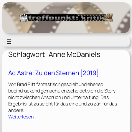
Zum
Inhalt
springen
Schlagwort:
Anne McDaniels
Ad Astra: Zu den Sternen [2019]
Von Brad Pitt fantastisch gespielt und ebenso
beeindruckend gemacht, entscheidet sich die Story
nicht zwischen Anspruch und Unterhaltung. Das
Ergebnis ist zu seicht für das eine und zu zäh für das
andere.
:
Weiterlesen
A
d