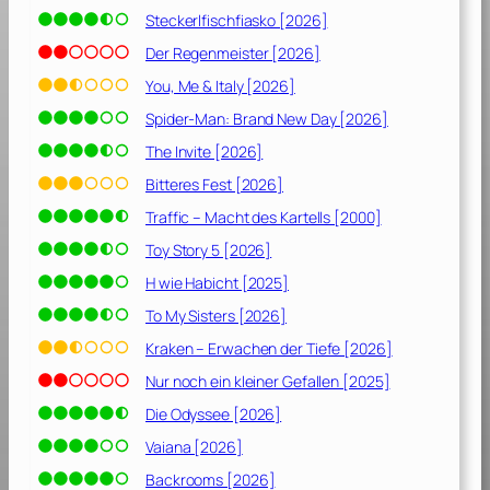
0
Steckerlfischfiasko [2026]
1
9
Der Regenmeister [2026]
]
You, Me & Italy [2026]
Spider-Man: Brand New Day [2026]
The Invite [2026]
Bitteres Fest [2026]
Traffic – Macht des Kartells [2000]
Toy Story 5 [2026]
H wie Habicht [2025]
To My Sisters [2026]
Kraken – Erwachen der Tiefe [2026]
Nur noch ein kleiner Gefallen [2025]
Die Odyssee [2026]
Vaiana [2026]
Backrooms [2026]