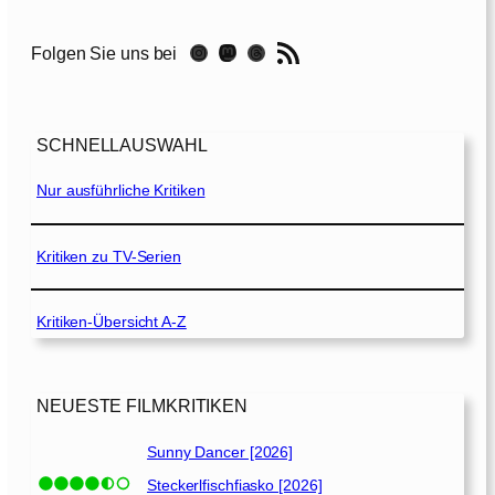
a
n
RSS-Feed
Instagram
Mastodon
Threads
Folgen Sie uns bei
t
o
[
2
SCHNELLAUSWAHL
0
2
Nur ausführliche Kritiken
1
]
Kritiken zu TV-Serien
Kritiken-Übersicht A-Z
NEUESTE FILMKRITIKEN
Sunny Dancer [2026]
Steckerlfischfiasko [2026]