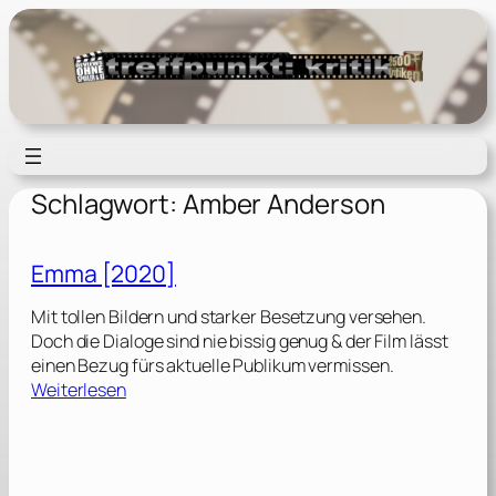
Zum
Inhalt
springen
Schlagwort:
Amber Anderson
Emma [2020]
Mit tollen Bildern und starker Besetzung versehen.
Doch die Dialoge sind nie bissig genug & der Film lässt
einen Bezug fürs aktuelle Publikum vermissen.
:
Weiterlesen
E
m
m
a