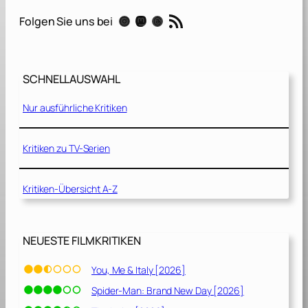
[
RSS-Feed
Instagram
Mastodon
Threads
Folgen Sie uns bei
2
0
2
0
SCHNELLAUSWAHL
]
Nur ausführliche Kritiken
Kritiken zu TV-Serien
Kritiken-Übersicht A-Z
NEUESTE FILMKRITIKEN
You, Me & Italy [2026]
Spider-Man: Brand New Day [2026]