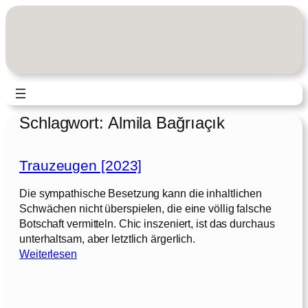
Zum
Inhalt
springen
Schlagwort:
Almila Bağrıaçık
Trauzeugen [2023]
Die sympathische Besetzung kann die inhaltlichen
Schwächen nicht überspielen, die eine völlig falsche
Botschaft vermitteln. Chic inszeniert, ist das durchaus
unterhaltsam, aber letztlich ärgerlich.
:
Weiterlesen
T
r
a