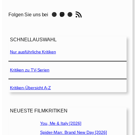
u
z
RSS-Feed
Instagram
Mastodon
Threads
Folgen Sie uns bei
e
u
g
e
SCHNELLAUSWAHL
n
[
Nur ausführliche Kritiken
2
0
2
Kritiken zu TV-Serien
3
]
Kritiken-Übersicht A-Z
NEUESTE FILMKRITIKEN
You, Me & Italy [2026]
Spider-Man: Brand New Day [2026]