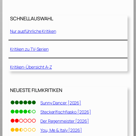
i
0
a
2
&
2
SCHNELLAUSWAHL
A
]
b
Nur ausführliche Kritiken
d
u
l
Kritiken zu TV-Serien
[
2
Kritiken-Übersicht A-Z
0
1
7
]
NEUESTE FILMKRITIKEN
Sunny Dancer [2026]
Steckerlfischfiasko [2026]
Der Regenmeister [2026]
You, Me & Italy [2026]