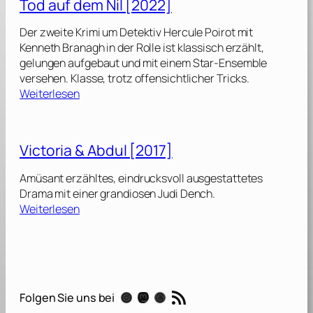
Tod auf dem Nil [2022]
d
a
Der zweite Krimi um Detektiv Hercule Poirot mit
h
Kenneth Branagh in der Rolle ist klassisch erzählt,
a
gelungen aufgebaut und mit einem Star-Ensemble
r
versehen. Klasse, trotz offensichtlicher Tricks.
[
:
Weiterlesen
2
T
0
o
2
d
Victoria & Abdul [2017]
3
a
]
u
Amüsant erzähltes, eindrucksvoll ausgestattetes
f
Drama mit einer grandiosen Judi Dench.
d
:
Weiterlesen
e
V
m
i
N
c
i
t
l
o
RSS-Feed
[
Instagram
Mastodon
Threads
Folgen Sie uns bei
r
2