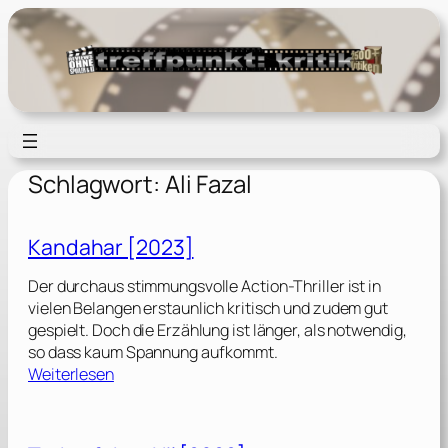
Zum
Inhalt
springen
Schlagwort:
Ali Fazal
Kandahar [2023]
Der durchaus stimmungsvolle Action-Thriller ist in
vielen Belangen erstaunlich kritisch und zudem gut
gespielt. Doch die Erzählung ist länger, als notwendig,
so dass kaum Spannung aufkommt.
:
Weiterlesen
K
a
n