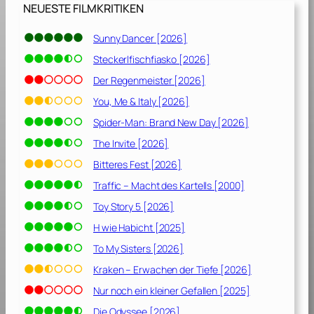
m
NEUESTE FILMKRITIKEN
e
n
Sunny Dancer [2026]
t
Steckerlfischfiasko [2026]
[
2
Der Regenmeister [2026]
0
You, Me & Italy [2026]
0
Spider-Man: Brand New Day [2026]
9
]
The Invite [2026]
Bitteres Fest [2026]
Traffic – Macht des Kartells [2000]
Toy Story 5 [2026]
H wie Habicht [2025]
To My Sisters [2026]
Kraken – Erwachen der Tiefe [2026]
Nur noch ein kleiner Gefallen [2025]
Die Odyssee [2026]