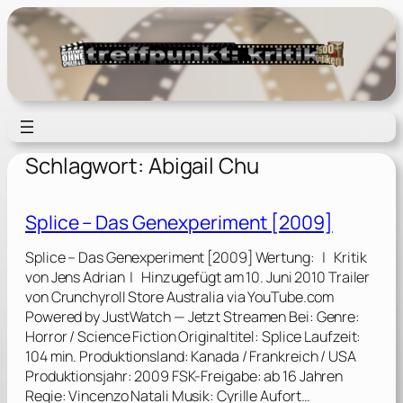
Zum
Inhalt
springen
Schlagwort:
Abigail Chu
Splice – Das Genexperiment [2009]
Splice – Das Genexperiment [2009] Wertung: | Kritik
von Jens Adrian | Hinzugefügt am 10. Juni 2010 Trailer
von Crunchyroll Store Australia via YouTube.com
Powered by JustWatch — Jetzt Streamen Bei: Genre:
Horror / Science Fiction Originaltitel: Splice Laufzeit:
104 min. Produktionsland: Kanada / Frankreich / USA
Produktionsjahr: 2009 FSK-Freigabe: ab 16 Jahren
Regie: Vincenzo Natali Musik: Cyrille Aufort…