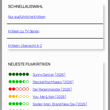
h
SCHNELLAUSWAHL
e
B
Nur ausführliche Kritiken
e
g
i
Kritiken zu TV-Serien
n
n
i
Kritiken-Übersicht A-Z
n
g
[
NEUESTE FILMKRITIKEN
2
0
Sunny Dancer [2026]
1
Steckerlfischfiasko [2026]
6
]
Der Regenmeister [2026]
You, Me & Italy [2026]
Spider-Man: Brand New Day [2026]