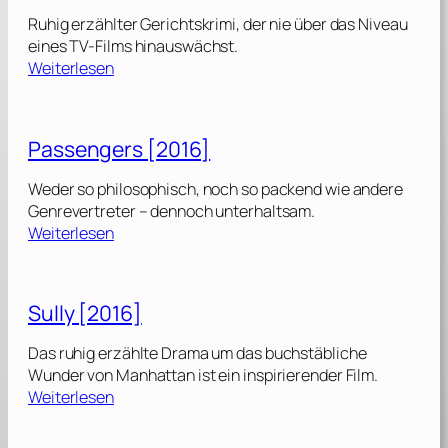
d
Ruhig erzählter Gerichtskrimi, der nie über das Niveau
e
eines TV-Films hinauswächst.
n
:
Weiterlesen
[
T
2
h
0
e
Passengers [2016]
1
W
6
h
Weder so philosophisch, noch so packend wie andere
]
o
Genrevertreter – dennoch unterhaltsam.
l
:
Weiterlesen
e
P
T
a
r
s
Sully [2016]
u
s
t
e
Das ruhig erzählte Drama um das buchstäbliche
h
n
Wunder von Manhattan ist ein inspirierender Film.
–
g
:
Weiterlesen
L
e
S
ü
r
u
g