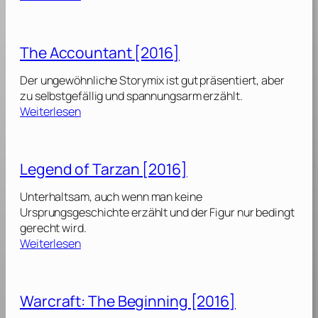
c
C
t
h
e
e
t
n
n
The Accountant [2016]
b
t
d
a
r
e
Der ungewöhnliche Storymix ist gut präsentiert, aber
r
a
d
zu selbstgefällig und spannungsarm erzählt.
e
l
C
:
Weiterlesen
G
I
u
T
a
n
t
h
s
t
)
e
t
Legend of Tarzan [2016]
e
[
A
[
l
2
c
2
Unterhaltsam, auch wenn man keine
l
0
c
0
Ursprungsgeschichte erzählt und der Figur nur bedingt
i
1
o
1
gerecht wird.
g
6
u
6
:
Weiterlesen
e
]
n
]
L
n
t
e
c
a
g
e
Warcraft: The Beginning [2016]
n
e
[
t