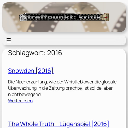
Zum
Inhalt
springen
Schlagwort:
2016
Snowden [2016]
Die Nacherzählung, wie der Whistleblower die globale
Überwachung in die Zeitung brachte, ist solide, aber
nicht bewegend.
:
Weiterlesen
S
n
o
The Whole Truth – Lügenspiel [2016]
w