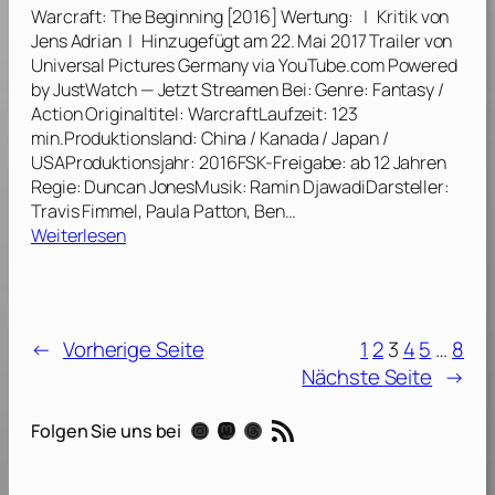
n
2
Warcraft: The Beginning [2016] Wertung: | Kritik von
[
d
0
Jens Adrian | Hinzugefügt am 22. Mai 2017 Trailer von
2
o
1
Universal Pictures Germany via YouTube.com Powered
0
f
6
by JustWatch — Jetzt Streamen Bei: Genre: Fantasy /
1
T
]
Action Originaltitel: WarcraftLaufzeit: 123
6
a
min.Produktionsland: China / Kanada / Japan /
]
r
USAProduktionsjahr: 2016FSK-Freigabe: ab 12 Jahren
z
Regie: Duncan JonesMusik: Ramin DjawadiDarsteller:
a
Travis Fimmel, Paula Patton, Ben…
n
:
Weiterlesen
[
W
2
a
0
r
1
c
6
←
Vorherige Seite
1
2
3
4
5
…
8
r
]
Nächste Seite
→
a
f
RSS-Feed
t
Instagram
Mastodon
Threads
Folgen Sie uns bei
:
T