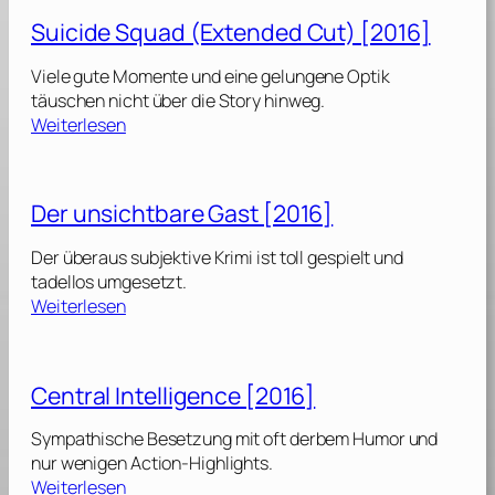
s
l
e
Suicide Squad (Extended Cut) [2016]
[
l
n
2
y
s
Viele gute Momente und eine gelungene Optik
0
[
p
täuschen nicht über die Story hinweg.
1
2
i
:
Weiterlesen
6
0
e
S
]
1
l
u
6
[
i
Der unsichtbare Gast [2016]
]
2
c
0
i
Der überaus subjektive Krimi ist toll gespielt und
1
d
tadellos umgesetzt.
6
e
:
Weiterlesen
]
S
D
q
e
u
r
Central Intelligence [2016]
a
u
d
n
Sympathische Besetzung mit oft derbem Humor und
(
s
nur wenigen Action-Highlights.
E
i
:
Weiterlesen
x