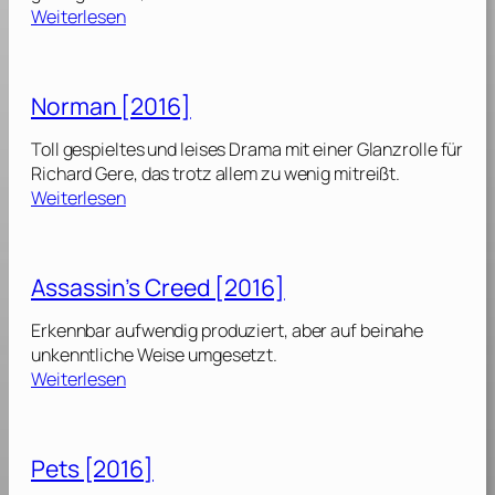
g
:
Weiterlesen
0
a
A
1
n
l
6
P
l
]
Norman [2016]
r
i
o
e
Toll gespieltes und leises Drama mit einer Glanzrolle für
j
d
Richard Gere, das trotz allem zu wenig mitreißt.
e
:
:
Weiterlesen
k
V
N
t
e
o
[
r
r
2
Assassin’s Creed [2016]
t
m
0
r
a
1
Erkennbar aufwendig produziert, aber auf beinahe
a
n
6
unkenntliche Weise umgesetzt.
u
[
]
:
Weiterlesen
t
2
A
e
0
s
F
1
s
r
Pets [2016]
6
a
e
]