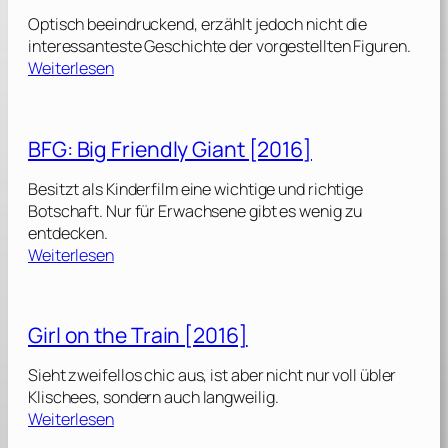
e
Optisch beeindruckend, erzählt jedoch nicht die
f
interessanteste Geschichte der vorgestellten Figuren.
o
:
Weiterlesen
r
D
W
a
e
s
BFG: Big Friendly Giant [2016]
l
9
l
.
Besitzt als Kinderfilm eine wichtige und richtige
n
L
Botschaft. Nur für Erwachsene gibt es wenig zu
e
e
entdecken.
s
b
:
Weiterlesen
s
e
B
[
n
F
2
d
G
0
Girl on the Train [2016]
e
:
1
s
B
6
Sieht zweifellos chic aus, ist aber nicht nur voll übler
L
i
]
Klischees, sondern auch langweilig.
o
g
:
Weiterlesen
u
F
G
i