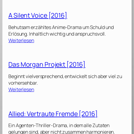
r
i
s
i
r
D
A Silent Voice [2016]
e
l
r
n
o
a
Behutsam erzähltes Anime-Drama um Schuld und
d
n
x
Erlösung. Inhaltlich wichtig und anspruchsvoll.
l
t
[
:
Weiterlesen
y
h
2
A
G
e
0
S
i
T
1
i
a
Das Morgan Projekt [2016]
r
6
l
n
a
]
e
t
Beginnt vielversprechend, entwickelt sich aber viel zu
i
n
[
vorhersehbar.
n
t
2
:
Weiterlesen
[
V
0
D
2
o
1
a
0
i
6
s
1
Allied: Vertraute Fremde [2016]
c
]
M
6
e
o
]
Ein Agenten-Thriller-Drama, in dem alle Zutaten
[
r
gelungen sind, aber nicht zusammen harmonieren.
2