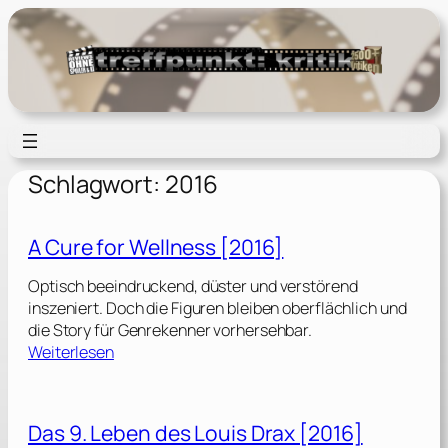
Zum
Inhalt
springen
Schlagwort:
2016
A Cure for Wellness [2016]
Optisch beeindruckend, düster und verstörend
inszeniert. Doch die Figuren bleiben oberflächlich und
die Story für Genrekenner vorhersehbar.
:
Weiterlesen
A
C
u
Das 9. Leben des Louis Drax [2016]
r