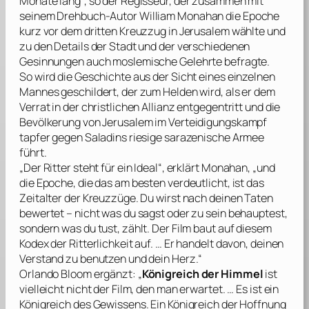
Monate lang“, so der Regisseur, der zusammen mit
seinem Drehbuch-Autor
William Monahan
die Epoche
kurz vor dem dritten Kreuzzug in Jerusalem wählte und
zu den Details der Stadt und der verschiedenen
Gesinnungen auch moslemische Gelehrte befragte.
So wird die Geschichte aus der Sicht eines einzelnen
Mannes geschildert, der zum Helden wird, als er dem
Verrat in der christlichen Allianz entgegentritt und die
Bevölkerung von Jerusalem im Verteidigungskampf
tapfer gegen Saladins riesige sarazenische Armee
führt.
„Der Ritter steht für ein Ideal“, erklärt
Monahan
, „und
die Epoche, die das am besten verdeutlicht, ist das
Zeitalter der Kreuzzüge. Du wirst nach deinen Taten
bewertet – nicht was du sagst oder zu sein behauptest,
sondern was du tust, zählt. Der Film baut auf diesem
Kodex der Ritterlichkeit auf. … Er handelt davon, deinen
Verstand zu benutzen und dein Herz.“
Orlando Bloom
ergänzt: „
Königreich der Himmel
ist
vielleicht nicht der Film, den man erwartet. … Es ist ein
Königreich des Gewissens. Ein Königreich der Hoffnung