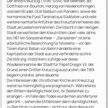
Der erste Kreuzzug (1096-1099) war beendet, als
Gottfried von Bouillon
, Herzog von Niederlothringen,
und sein Bruder, Graf Balduin von Flandern, sowie der
normannische Fürst Tankred aus Süditalien und viele
weitere namhafte Anführer des Kreuzfahrerheeres die
Stadt Jerusalem einnahmen. Die Macht in der Heiligen
Stadt verweilte bei den Kreuzrittern über viele Jahre,
bis 1187 ein Sarazenenheer – „Sarazenen“ ist eine
altertümliche Bezeichnung für Moslems – vor den
Toren stand. Balian von Ibelin handelte eine
Kapitulation der Stadt aus und verhinderte so ihre
Zerstörung. Historikern zufolge war diese
Wiedereinnahme der Stadt für Papst Gregor VII. der
Grund, einen Dritten Kreuzzug auszurufen, der 1189
begann und drei Jahre dauerte.
Die Interessen der christlichen Kirche am Kreuzzug
waren so mannigfaltig wie pragmatisch: Während es
den Rittern die Möglichkeit bot, ihr Seelenheil zu
erlangen – im Falle des Todes wurde man als Märtyrer
gekrönt –, sahen die Mittellosen darin die Möglichkeit,
zu Reichtum zu kommen – nicht nur, dass dies auch