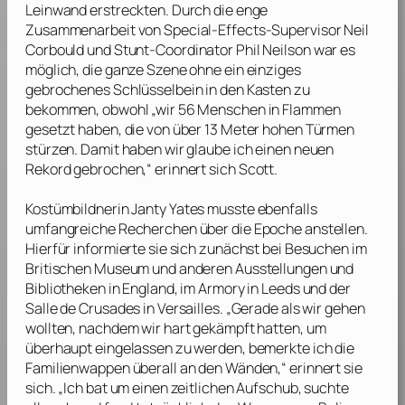
Leinwand erstreckten. Durch die enge
Zusammenarbeit von Special-Effects-Supervisor
Neil
Corbould
und Stunt-Coordinator
Phil Neilson
war es
möglich, die ganze Szene ohne ein einziges
gebrochenes Schlüsselbein in den Kasten zu
bekommen, obwohl „wir 56 Menschen in Flammen
gesetzt haben, die von über 13 Meter hohen Türmen
stürzen. Damit haben wir glaube ich einen neuen
Rekord gebrochen,“ erinnert sich
Scott
.
Kostümbildnerin
Janty Yates
musste ebenfalls
umfangreiche Recherchen über die Epoche anstellen.
Hierfür informierte sie sich zunächst bei Besuchen im
Britischen Museum und anderen Ausstellungen und
Bibliotheken in England, im Armory in Leeds und der
Salle de Crusades in Versailles. „Gerade als wir gehen
wollten, nachdem wir hart gekämpft hatten, um
überhaupt eingelassen zu werden, bemerkte ich die
Familienwappen überall an den Wänden,“ erinnert sie
sich. „Ich bat um einen zeitlichen Aufschub, suchte