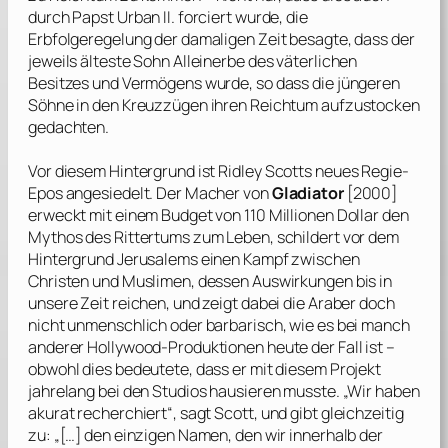
durch Papst Urban II. forciert wurde, die
Erbfolgeregelung der damaligen Zeit besagte, dass der
jeweils älteste Sohn Alleinerbe des väterlichen
Besitzes und Vermögens wurde, so dass die jüngeren
Söhne in den Kreuzzügen ihren Reichtum aufzustocken
gedachten.
Vor diesem Hintergrund ist
Ridley Scotts
neues Regie-
Epos angesiedelt. Der Macher von
Gladiator
[2000]
erweckt mit einem Budget von 110 Millionen Dollar den
Mythos des Rittertums zum Leben, schildert vor dem
Hintergrund Jerusalems einen Kampf zwischen
Christen und Muslimen, dessen Auswirkungen bis in
unsere Zeit reichen, und zeigt dabei die Araber doch
nicht unmenschlich oder barbarisch, wie es bei manch
anderer Hollywood-Produktionen heute der Fall ist –
obwohl dies bedeutete, dass er mit diesem Projekt
jahrelang bei den Studios hausieren musste. „Wir haben
akurat recherchiert“, sagt
Scott
, und gibt gleichzeitig
zu: „[…] den einzigen Namen, den wir innerhalb der