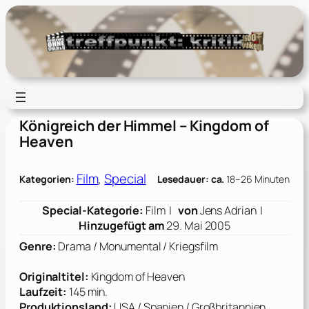
Zum
Inhalt
springen
Königreich der Himmel – Kingdom of
Heaven
Film
, 
Special
Kategorien:
Lesedauer: ca.
18–26 Minuten
Special-Kategorie:
Film |
von
Jens Adrian |
Hinzugefügt am
29. Mai 2005
Genre:
Drama / Monumental / Kriegsfilm
Originaltitel:
Kingdom of Heaven
Laufzeit:
145 min.
Produktionsland:
USA / Spanien / Großbritannien