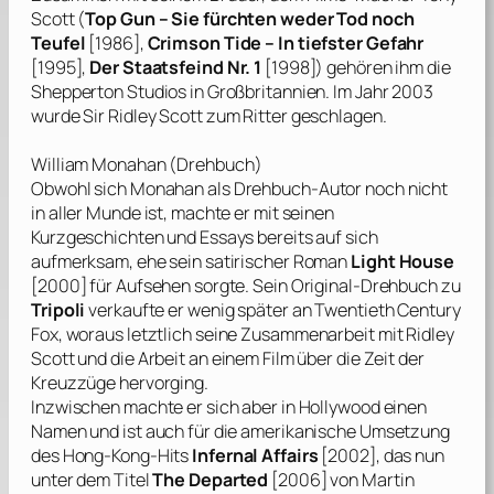
Scott
(
Top Gun – Sie fürchten weder Tod noch
Teufel
[1986],
Crimson Tide – In tiefster Gefahr
[1995],
Der Staatsfeind Nr. 1
[1998]) gehören ihm die
Shepperton Studios in Großbritannien. Im Jahr 2003
wurde Sir
Ridley Scott
zum Ritter geschlagen.
William Monahan
(Drehbuch)
Obwohl sich
Monahan
als Drehbuch-Autor noch nicht
in aller Munde ist, machte er mit seinen
Kurzgeschichten und Essays bereits auf sich
aufmerksam, ehe sein satirischer Roman
Light House
[2000] für Aufsehen sorgte. Sein Original-Drehbuch zu
Tripoli
verkaufte er wenig später an
Twentieth Century
Fox
, woraus letztlich seine Zusammenarbeit mit
Ridley
Scott
und die Arbeit an einem Film über die Zeit der
Kreuzzüge hervorging.
Inzwischen machte er sich aber in Hollywood einen
Namen und ist auch für die amerikanische Umsetzung
des Hong-Kong-Hits
Infernal Affairs
[2002], das nun
unter dem Titel
The Departed
[2006] von
Martin