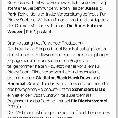
Scorsese
verfilmt wird, verantwortlich. Unter Vertrag
steht er außerdem für den vierten Teil der
Jurassic
Park
-Reihe, der sich in der Vorbereitung befindet. Für
Ridley Scott
hat
William Monahan
zudem die Adaption
des
Cormac McCarthy
-Romans
Die Abendröte im
Westen
[1992] geplant.
Branko Lustig
(Ausführender Produzent)
Der kroatische Filmproduzent
Branko Lustig
gehört zu
den Menschen Hollywoods, die trotz ihres langjährigen
Engagements nur an bestimmten Projekten
teilgenommen haben – zuletzt war er vor allem für
Ridley Scott
-Filme verantwortlich und produzierte
unter anderem
Gladiator
,
Black Hawk Down
und
Hannibal
. Sowohl für das Sandalenepos, aber auch für
das bewegende Holocaust-Drama
Schindlers Liste
erhielt er den Oscar, und wirkte außerdem als
Regisseur für das Second Unit bei
Die Blechtrommel
[1979] mit.
Der 73-Jährige ist übrigens einer der Überlebenden des