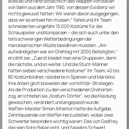
alles ab und fand tatsächlich das Wappen von Balian
von Ibelin aus dem Jahr 1180, von dessen Existenz wir
nichts gewusst hatten. Wir waren davon ausgegangen,
dass wir es entwerfen müssen.“
Yates
und ihr Team
schneiderten ungefähr 15.000 Kostüme für die
Schauspieler und Komparsen – die sich auch unter den
teils schwierigen Wetterbedingungen der
marokkanischen Wüste bewähren mussten. „Am
aufwändigsten war ein Drehtag mit 2000 Beteiligten,“
erzählt sie. „Zuerst kleidet man eine Gruppe ein, dann
die nächste, und so weiter. Und die Stunt-Männer
hatten sieben verschiedene Kostüme!“ Ihr Team, 40 bis
80 Kostümbildner, residierte in Spanien und Marokko.
Ihre Arbeit glich bisweilen der von Militär-Strategen.
Als die Produktion zu den verschiedenen Drehorten
zog, errichteten sie „Kostüm-Dörfer“, wo die Kleidung
gewaschen, verändert und angepasst wurde.
Waffen-Meister
Simon Atherton
hatte die Aufgabe,
Zehntausende von Waffen herzustellen, wobei zwei
Schwerter besonders wichtig waren: Das von Godfrey,
das sein Sohn Balian erbt, und Saladins Schwert.