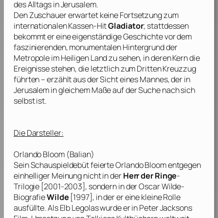
des Alltags in Jerusalem.
Den Zuschauer erwartet keine Fortsetzung zum
internationalen Kassen-Hit
Gladiator
; stattdessen
bekommt er eine eigenständige Geschichte vor dem
faszinierenden, monumentalen Hintergrund der
Metropole im Heiligen Land zu sehen, in deren Kern die
Ereignisse stehen, die letztlich zum Dritten Kreuzzug
führten – erzählt aus der Sicht eines Mannes, der in
Jerusalem in gleichem Maße auf der Suche nach sich
selbst ist.
Die Darsteller:
Orlando Bloom
(Balian)
Sein Schauspieldebüt feierte
Orlando Bloom
entgegen
einhelliger Meinung nicht in der
Herr der Ringe
-
Trilogie [2001-2003], sondern in der
Oscar Wilde
-
Biografie
Wilde
[1997], in der er eine kleine Rolle
ausfüllte. Als Elb Legolas wurde er in
Peter Jacksons