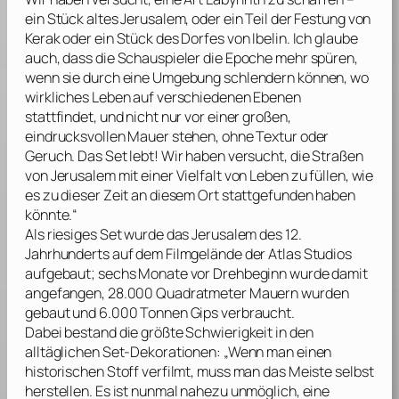
ein Stück altes Jerusalem, oder ein Teil der Festung von
Kerak oder ein Stück des Dorfes von Ibelin. Ich glaube
auch, dass die Schauspieler die Epoche mehr spüren,
wenn sie durch eine Umgebung schlendern können, wo
wirkliches Leben auf verschiedenen Ebenen
stattfindet, und nicht nur vor einer großen,
eindrucksvollen Mauer stehen, ohne Textur oder
Geruch. Das Set lebt! Wir haben versucht, die Straßen
von Jerusalem mit einer Vielfalt von Leben zu füllen, wie
es zu dieser Zeit an diesem Ort stattgefunden haben
könnte.“
Als riesiges Set wurde das Jerusalem des 12.
Jahrhunderts auf dem Filmgelände der Atlas Studios
aufgebaut; sechs Monate vor Drehbeginn wurde damit
angefangen, 28.000 Quadratmeter Mauern wurden
gebaut und 6.000 Tonnen Gips verbraucht.
Dabei bestand die größte Schwierigkeit in den
alltäglichen Set-Dekorationen: „Wenn man einen
historischen Stoff verfilmt, muss man das Meiste selbst
herstellen. Es ist nunmal nahezu unmöglich, eine