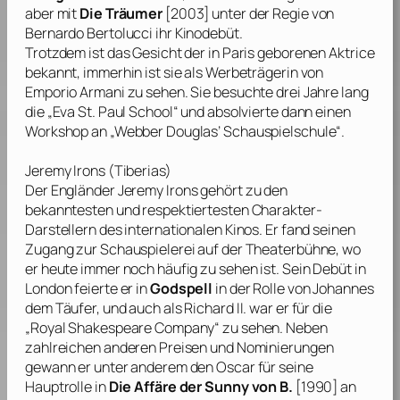
aber mit
Die Träumer
[2003] unter der Regie von
Bernardo Bertolucci
ihr Kinodebüt.
Trotzdem ist das Gesicht der in Paris geborenen Aktrice
bekannt, immerhin ist sie als Werbeträgerin von
Emporio Armani zu sehen. Sie besuchte drei Jahre lang
die „Eva St. Paul School“ und absolvierte dann einen
Workshop an „Webber Douglas’ Schauspielschule“.
Jeremy Irons
(Tiberias)
Der Engländer
Jeremy Irons
gehört zu den
bekanntesten und respektiertesten Charakter-
Darstellern des internationalen Kinos. Er fand seinen
Zugang zur Schauspielerei auf der Theaterbühne, wo
er heute immer noch häufig zu sehen ist. Sein Debüt in
London feierte er in
Godspell
in der Rolle von Johannes
dem Täufer, und auch als Richard II. war er für die
„Royal Shakespeare Company“ zu sehen. Neben
zahlreichen anderen Preisen und Nominierungen
gewann er unter anderem den Oscar für seine
Hauptrolle in
Die Affäre der Sunny von B.
[1990] an