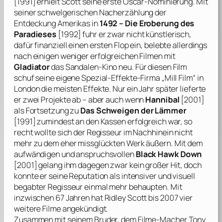
[1991] erhielt
Scott
seine erste Oscar-Nominierung. Mit
seiner schwelgerischen Nacherzählung der
Entdeckung Amerikas in
1492 – Die Eroberung des
Paradieses
[1992] fuhr er zwar nicht künstlerisch,
dafür finanziell einen ersten Flop ein, belebte allerdings
nach einigen weniger erfolgreichen Filmen mit
Gladiator
das Sandalen-Kino neu. Für diesen Film
schuf seine eigene Spezial-Effekte-Firma „Mill Film“ in
London die meisten Effekte. Nur ein Jahr später lieferte
er zwei Projekte ab – aber auch wenn
Hannibal
[2001]
als Fortsetzung zu
Das Schweigen der Lämmer
[1991] zumindest an den Kassen erfolgreich war, so
recht wollte sich der Regisseur im Nachhinein nicht
mehr zu dem eher missglückten Werk äußern. Mit dem
aufwändigen und anspruchsvollen
Black Hawk Down
[2001] gelang ihm dagegen zwar kein großer Hit, doch
konnte er seine Reputation als intensiver und visuell
begabter Regisseur einmal mehr behaupten. Mit
inzwischen 67 Jahren hat
Ridley Scott
bis 2007 vier
weitere Filme angekündigt.
Zusammen mit seinem Bruder, dem Filme-Macher
Tony