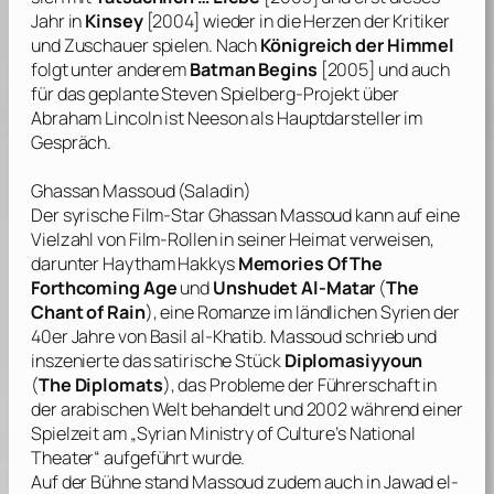
Jahr in
Kinsey
[2004] wieder in die Herzen der Kritiker
und Zuschauer spielen. Nach
Königreich der Himmel
folgt unter anderem
Batman Begins
[2005] und auch
für das geplante
Steven Spielberg
-Projekt über
Abraham Lincoln
ist
Neeson
als Hauptdarsteller im
Gespräch.
Ghassan Massoud
(Saladin)
Der syrische Film-Star
Ghassan Massoud
kann auf eine
Vielzahl von Film-Rollen in seiner Heimat verweisen,
darunter
Haytham Hakkys
Memories Of The
Forthcoming Age
und
Unshudet Al-Matar
(
The
Chant of Rain
), eine Romanze im ländlichen Syrien der
40er Jahre von
Basil al-Khatib
.
Massoud
schrieb und
inszenierte das satirische Stück
Diplomasiyyoun
(
The Diplomats
), das Probleme der Führerschaft in
der arabischen Welt behandelt und 2002 während einer
Spielzeit am „Syrian Ministry of Culture’s National
Theater“ aufgeführt wurde.
Auf der Bühne stand Massoud zudem auch in
Jawad el-