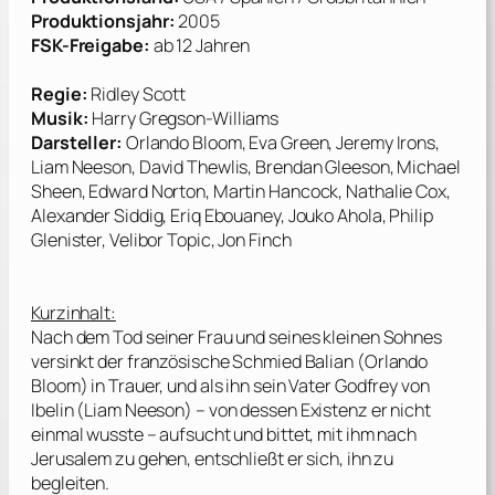
Produktionsjahr:
2005
FSK-Freigabe:
ab 12 Jahren
Regie:
Ridley Scott
Musik:
Harry Gregson-Williams
Darsteller:
Orlando Bloom, Eva Green, Jeremy Irons,
Liam Neeson, David Thewlis, Brendan Gleeson, Michael
Sheen, Edward Norton, Martin Hancock, Nathalie Cox,
Alexander Siddig, Eriq Ebouaney, Jouko Ahola, Philip
Glenister, Velibor Topic, Jon Finch
Kurzinhalt:
Nach dem Tod seiner Frau und seines kleinen Sohnes
versinkt der französische Schmied Balian (
Orlando
Bloom
) in Trauer, und als ihn sein Vater Godfrey von
Ibelin (
Liam Neeson
) – von dessen Existenz er nicht
einmal wusste – aufsucht und bittet, mit ihm nach
Jerusalem zu gehen, entschließt er sich, ihn zu
begleiten.