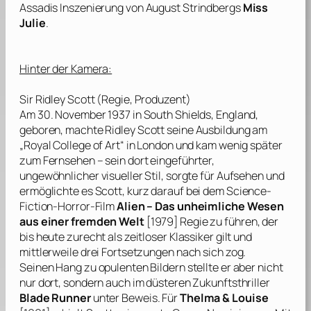
Assadis
Inszenierung von
August Strindbergs
Miss
Julie
.
Hinter der Kamera:
Sir Ridley Scott
(Regie, Produzent)
Am 30. November 1937 in South Shields, England,
geboren, machte
Ridley Scott
seine Ausbildung am
„Royal College of Art“ in London und kam wenig später
zum Fernsehen – sein dort eingeführter,
ungewöhnlicher visueller Stil, sorgte für Aufsehen und
ermöglichte es
Scott
, kurz darauf bei dem Science-
Fiction-Horror-Film
Alien – Das unheimliche Wesen
aus einer fremden Welt
[1979] Regie zu führen, der
bis heute zurecht als zeitloser Klassiker gilt und
mittlerweile drei Fortsetzungen nach sich zog.
Seinen Hang zu opulenten Bildern stellte er aber nicht
nur dort, sondern auch im düsteren Zukunftsthriller
Blade Runner
unter Beweis. Für
Thelma & Louise