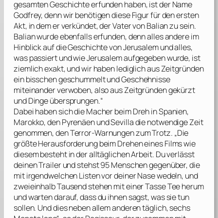
gesamten Geschichte erfunden haben, ist der Name
Godfrey, denn wir benötigen diese Figur für den ersten
Akt, in dem er verkündet, der Vater von Balian zu sein.
Balian wurde ebenfalls erfunden, denn alles andere im
Hinblick auf die Geschichte von Jerusalem und alles,
was passiert und wie Jerusalem aufgegeben wurde, ist
ziemlich exakt, und wir haben lediglich aus Zeitgründen
ein bisschen geschummelt und Geschehnisse
miteinander verwoben, also aus Zeitgründen gekürzt
und Dinge übersprungen.“
Dabei haben sich die Macher beim Dreh in Spanien,
Marokko, den Pyrenäen und Sevilla die notwendige Zeit
genommen, den Terror-Warnungen zum Trotz. „Die
größte Herausforderung beim Drehen eines Films wie
diesem besteht in der alltäglichen Arbeit. Du verlässt
deinen Trailer und stehst 95 Menschen gegenüber, die
mit irgendwelchen Listen vor deiner Nase wedeln, und
zweieinhalb Tausend stehen mit einer Tasse Tee herum
und warten darauf, dass du ihnen sagst, was sie tun
sollen. Und dies neben allem anderen täglich, sechs