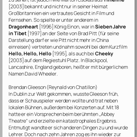
[2003] bekannt und nicht nur in seiner Heimat
Großbritannien ein vertrautes Gesicht in Film und
Fernsehen. So spielte er unter anderem in
Dragonheart
[1996] König Einon, war in
Sieben Jahre
in Tibet
[1997] an der Seite von
Brad Pitt
(für seine
Darstellung darf er wie
Pitt
nicht mehr in China
einreisen) vertreten und nahm sowohl bei dem Kurzfilm
Hello, Hello, Hello
[1995], als auch bei
Cheeky
[2003] auf dem Regiestuhl Platz. In Blackpool,
Lancashire, England geboren, heißt er mit bürgerlichem
Namen
David Wheeler
.
Brendan Gleeson
(Reynald von Chatillon)
In Dublin zur Welt gekommen, wusste
Gleeson
früh,
dass er Schauspieler werden wollte und trat neben
lokalen Bühnen, außerdem bei Konzerten auf. Mit 18
hatte er ein Vorsprechen beim berühmten „Abbey
Theatre“ und erzielte ein katastrophales Ergebnis.
Entmutigt wandte er sich anderen Dingen zu und wurde
Lehrer. Doch nach zehn Jahren zog es ihn wieder zur