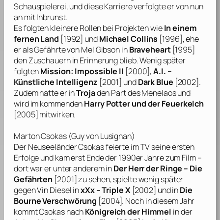
Schauspielerei, und diese Karriere verfolgte er von nun
an mit Inbrunst.
Es folgten kleinere Rollen bei Projekten wie
In einem
fernen Land
[1992] und
Michael Collins
[1996], ehe
er als Gefährte von
Mel Gibson
in
Braveheart
[1995]
den Zuschauern in Erinnerung blieb. Wenig später
folgten
Mission: Impossible II
[2000],
A.I. –
Künstliche Intelligenz
[2001] und
Dark Blue
[2002].
Zudem hatte er in
Troja
den Part des Menelaos und
wird im kommenden
Harry Potter und der Feuerkelch
[2005] mitwirken.
Marton Csokas
(Guy von Lusignan)
Der Neuseeländer
Csokas
feierte im TV seine ersten
Erfolge und kam erst Ende der 1990er Jahre zum Film –
dort war er unter anderem in
Der Herr der Ringe – Die
Gefährten
[2001] zu sehen, spielte wenig später
gegen
Vin Diesel
in
xXx – Triple X
[2002] und in
Die
Bourne Verschwörung
[2004]. Noch in diesem Jahr
kommt
Csokas
nach
Königreich der Himmel
in der