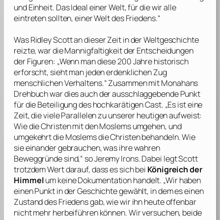
und Einheit. Das Ideal einer Welt, für die wir alle
eintreten sollten, einer Welt des Friedens.“
Was
Ridley Scott
an dieser Zeit in der Weltgeschichte
reizte, war die Mannigfaltigkeit der Entscheidungen
der Figuren: „Wenn man diese 200 Jahre historisch
erforscht, sieht man jeden erdenklichen Zug
menschlichen Verhaltens.“ Zusammen mit
Monahans
Drehbuch war dies auch der ausschlaggebende Punkt
für die Beteiligung des hochkarätigen Cast. „Es ist eine
Zeit, die viele Parallelen zu unserer heutigen aufweist:
Wie die Christen mit den Moslems umgehen, und
umgekehrt die Moslems die Christen behandeln. Wie
sie einander gebrauchen, was ihre wahren
Beweggründe sind,“ so
Jeremy Irons
. Dabei legt
Scott
trotzdem Wert darauf, dass es sich bei
Königreich der
Himmel
um keine Dokumentation handelt. „Wir haben
einen Punkt in der Geschichte gewählt, in dem es einen
Zustand des Friedens gab, wie wir ihn heute offenbar
nicht mehr herbeiführen können. Wir versuchen, beide