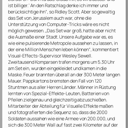
ist billiger.’ An den Ratschlag denke ich immer und
berücksichtige ihn“, so
Ridley Scott
. Aber so gewaltig
das Set von Jerusalem auch war, ohne die
Unterstützung von Computer-Tricks wäre es nicht
möglich gewesen. „Das Set war groß, hatte aber nicht
die Ausmaße einer Stadt. Unsere Aufgabe war es, es
wie eine pulsierende Metropole aussehen zu lassen, in
der eine Million Menschen leben können“, kommentiert
Visual-Effects-Supervisor
Wesley Sewell
.
Zweitausend Komparsen trafen morgens um 5.30 Uhr
am Set ein, wurden eingekleidet und kamen in die
Maske. Feuer brannten überall an der 300 Meter langen
Mauer. Pappkartons bremsten den Fall von 120
Stuntmen aus aller Herren Länder. Männer in Rüstung
lernten von Spezial-Effekte-Leuten, Batterien von
Pfeilen zielgenau und gleichzeitig abzuschießen.
Mitarbeiter der Abteilung für Visuelle Effekte maßen
und fotografierten die Sequenz so, dass die 2000
Soldaten aussahen wie eine Armee von 200.000, und
sich die 300 Meter Wall auf fast zwei Kilometer auf der