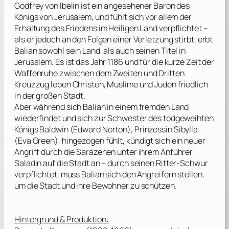
Godfrey von Ibelin ist ein angesehener Baron des
Königs von Jerusalem, und fühlt sich vor allem der
Erhaltung des Friedens im Heiligen Land verpflichtet –
als er jedoch an den Folgen einer Verletzung stirbt, erbt
Balian sowohl sein Land, als auch seinen Titel in
Jerusalem. Es ist das Jahr 1186 und für die kurze Zeit der
Waffenruhe zwischen dem Zweiten und Dritten
Kreuzzug leben Christen, Muslime und Juden friedlich
in der großen Stadt.
Aber während sich Balian in einem fremden Land
wiederfindet und sich zur Schwester des todgeweihten
Königs Baldwin (
Edward Norton
), Prinzessin Sibylla
(
Eva Green
), hingezogen fühlt, kündigt sich ein neuer
Angriff durch die Sarazenen unter ihrem Anführer
Saladin auf die Stadt an – durch seinen Ritter-Schwur
verpflichtet, muss Balian sich den Angreifern stellen,
um die Stadt und ihre Bewohner zu schützen.
Hintergrund & Produktion: