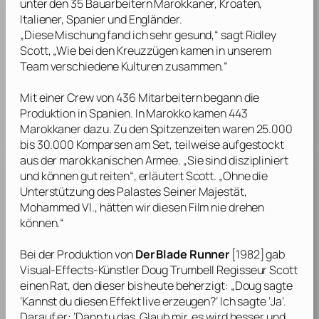
unter den 35 Bauarbeitern Marokkaner, Kroaten,
Italiener, Spanier und Engländer.
„Diese Mischung fand ich sehr gesund,“ sagt
Ridley
Scott
, „Wie bei den Kreuzzügen kamen in unserem
Team verschiedene Kulturen zusammen.“
Mit einer Crew von 436 Mitarbeitern begann die
Produktion in Spanien. In Marokko kamen 443
Marokkaner dazu. Zu den Spitzenzeiten waren 25.000
bis 30.000 Komparsen am Set, teilweise aufgestockt
aus der marokkanischen Armee. „Sie sind diszipliniert
und können gut reiten“, erläutert
Scott
. „Ohne die
Unterstützung des Palastes Seiner Majestät,
Mohammed VI., hätten wir diesen Film nie drehen
können.“
Bei der Produktion von
Der Blade Runner
[1982] gab
Visual-Effects-Künstler
Doug Trumbell
Regisseur
Scott
einen Rat, den dieser bis heute beherzigt: „
Doug
sagte
’Kannst du diesen Effekt live erzeugen?’ Ich sagte ’Ja’.
Darauf er: ’Dann tu das. Glaub mir, es wird besser und