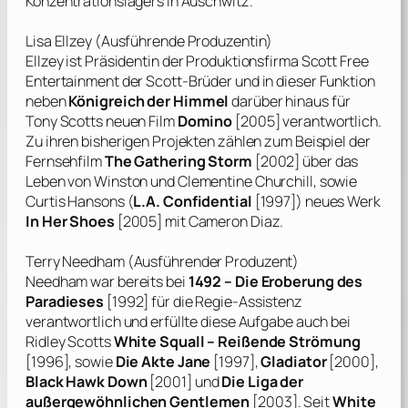
Konzentrationslagers in Auschwitz.
Lisa Ellzey
(Ausführende Produzentin)
Ellzey
ist Präsidentin der Produktionsfirma
Scott Free
Entertainment
der
Scott
-Brüder und in dieser Funktion
neben
Königreich der Himmel
darüber hinaus für
Tony Scotts
neuen Film
Domino
[2005] verantwortlich.
Zu ihren bisherigen Projekten zählen zum Beispiel der
Fernsehfilm
The Gathering Storm
[2002] über das
Leben von
Winston
und
Clementine Churchill
, sowie
Curtis Hansons
(
L.A. Confidential
[1997]) neues Werk
In Her Shoes
[2005] mit
Cameron Diaz
.
Terry Needham
(Ausführender Produzent)
Needham
war bereits bei
1492 – Die Eroberung des
Paradieses
[1992] für die Regie-Assistenz
verantwortlich und erfüllte diese Aufgabe auch bei
Ridley Scotts
White Squall – Reißende Strömung
[1996], sowie
Die Akte Jane
[1997],
Gladiator
[2000],
Black Hawk Down
[2001] und
Die Liga der
außergewöhnlichen Gentlemen
[2003]. Seit
White