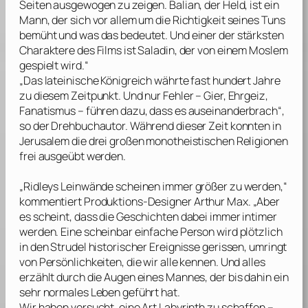
Seiten ausgewogen zu zeigen. Balian, der Held, ist ein
Mann, der sich vor allem um die Richtigkeit seines Tuns
bemüht und was das bedeutet. Und einer der stärksten
Charaktere des Films ist Saladin, der von einem Moslem
gespielt wird.“
„Das lateinische Königreich währte fast hundert Jahre
zu diesem Zeitpunkt. Und nur Fehler – Gier, Ehrgeiz,
Fanatismus – führen dazu, dass es auseinanderbrach“,
so der Drehbuchautor. Während dieser Zeit konnten in
Jerusalem die drei großen monotheistischen Religionen
frei ausgeübt werden.
„Ridleys Leinwände scheinen immer größer zu werden,“
kommentiert Produktions-Designer
Arthur Max
. „Aber
es scheint, dass die Geschichten dabei immer intimer
werden. Eine scheinbar einfache Person wird plötzlich
in den Strudel historischer Ereignisse gerissen, umringt
von Persönlichkeiten, die wir alle kennen. Und alles
erzählt durch die Augen eines Mannes, der bis dahin ein
sehr normales Leben geführt hat.
Wir haben versucht, eine Art Labyrinth zu schaffen –