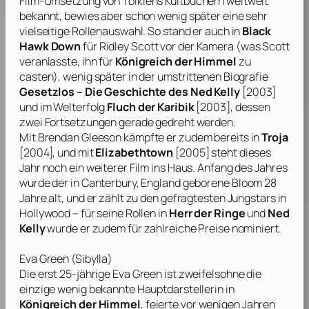
Film-Umsetzung von
Tolkiens
Kultbüchern weltweit
bekannt, bewies aber schon wenig später eine sehr
vielseitige Rollenauswahl. So stand er auch in
Black
Hawk Down
für
Ridley Scott
vor der Kamera (was
Scott
veranlasste, ihn für
Königreich der Himmel
zu
casten), wenig später in der umstrittenen Biografie
Gesetzlos – Die Geschichte des Ned Kelly
[2003]
und im Welterfolg
Fluch der Karibik
[2003], dessen
zwei Fortsetzungen gerade gedreht werden.
Mit
Brendan Gleeson
kämpfte er zudem bereits in
Troja
[2004], und mit
Elizabethtown
[2005] steht dieses
Jahr noch ein weiterer Film ins Haus. Anfang des Jahres
wurde der in Canterbury, England geborene
Bloom
28
Jahre alt, und er zählt zu den gefragtesten Jungstars in
Hollywood – für seine Rollen in
Herr der Ringe
und
Ned
Kelly
wurde er zudem für zahlreiche Preise nominiert.
Eva Green
(Sibylla)
Die erst 25-jährige
Eva Green
ist zweifelsohne die
einzige wenig bekannte Hauptdarstellerin in
Königreich der Himmel
, feierte vor wenigen Jahren