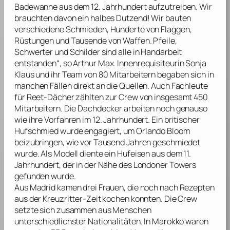
Badewanne aus dem 12. Jahrhundert aufzutreiben. Wir
brauchten davon ein halbes Dutzend! Wir bauten
verschiedene Schmieden, Hunderte von Flaggen,
Rüstungen und Tausende von Waffen. Pfeile,
Schwerter und Schilder sind alle in Handarbeit
entstanden“, so
Arthur Max
. Innenrequisiteurin
Sonja
Klaus
und ihr Team von 80 Mitarbeitern begaben sich in
manchen Fällen direkt an die Quellen. Auch Fachleute
für Reet-Dächer zählten zur Crew von insgesamt 450
Mitarbeitern. Die Dachdecker arbeiten noch genauso
wie ihre Vorfahren im 12. Jahrhundert. Ein britischer
Hufschmied wurde engagiert, um
Orlando Bloom
beizubringen, wie vor Tausend Jahren geschmiedet
wurde. Als Modell diente ein Hufeisen aus dem 11.
Jahrhundert, der in der Nähe des Londoner Towers
gefunden wurde.
Aus Madrid kamen drei Frauen, die noch nach Rezepten
aus der Kreuzritter-Zeit kochen konnten. Die Crew
setzte sich zusammen aus Menschen
unterschiedlichster Nationalitäten. In Marokko waren