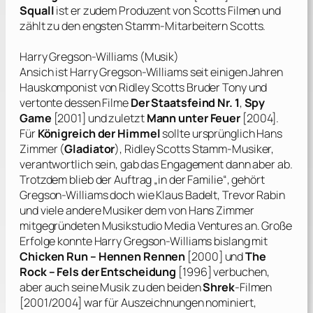
Squall
ist er zudem Produzent von
Scotts
Filmen und
zählt zu den engsten Stamm-Mitarbeitern
Scotts
.
Harry Gregson-Williams
(Musik)
Ansich ist
Harry Gregson-Williams
seit einigen Jahren
Hauskomponist von
Ridley Scotts
Bruder
Tony
und
vertonte dessen Filme
Der Staatsfeind Nr. 1
,
Spy
Game
[2001] und zuletzt
Mann unter Feuer
[2004].
Für
Königreich der Himmel
sollte ursprünglich
Hans
Zimmer
(
Gladiator
),
Ridley Scotts
Stamm-Musiker,
verantwortlich sein, gab das Engagement dann aber ab.
Trotzdem blieb der Auftrag „in der Familie“, gehört
Gregson-Williams
doch wie
Klaus Badelt
,
Trevor Rabin
und viele andere Musiker dem von
Hans Zimmer
mitgegründeten Musikstudio
Media Ventures
an. Große
Erfolge konnte
Harry Gregson-Williams
bislang mit
Chicken Run – Hennen Rennen
[2000] und
The
Rock – Fels der Entscheidung
[1996] verbuchen,
aber auch seine Musik zu den beiden
Shrek
-Filmen
[2001/2004] war für Auszeichnungen nominiert,