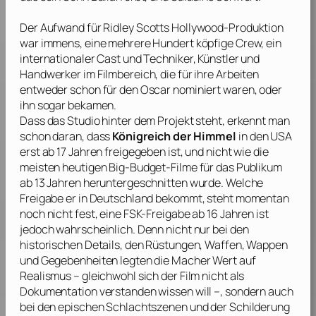
Der Aufwand für
Ridley Scotts
Hollywood-Produktion
war immens, eine mehrere Hundert köpfige Crew, ein
internationaler Cast und Techniker, Künstler und
Handwerker im Filmbereich, die für ihre Arbeiten
entweder schon für den Oscar nominiert waren, oder
ihn sogar bekamen.
Dass das Studio hinter dem Projekt steht, erkennt man
schon daran, dass
Königreich der Himmel
in den USA
erst ab 17 Jahren freigegeben ist, und nicht wie die
meisten heutigen Big-Budget-Filme für das Publikum
ab 13 Jahren heruntergeschnitten wurde. Welche
Freigabe er in Deutschland bekommt, steht momentan
noch nicht fest, eine FSK-Freigabe ab 16 Jahren ist
jedoch wahrscheinlich. Denn nicht nur bei den
historischen Details, den Rüstungen, Waffen, Wappen
und Gegebenheiten legten die Macher Wert auf
Realismus – gleichwohl sich der Film nicht als
Dokumentation verstanden wissen will –, sondern auch
bei den epischen Schlachtszenen und der Schilderung