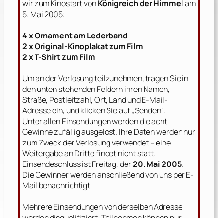
wir zum Kinostart von
Königreich der Himmel
am
5. Mai 2005:
4 x Ornament am Lederband
2 x Original-Kinoplakat zum Film
2 x T-Shirt zum Film
Um an der Verlosung teilzunehmen, tragen Sie in
den unten stehenden Feldern ihren Namen,
Straße, Postleitzahl, Ort, Land und E-Mail-
Adresse ein, und klicken Sie auf „Senden“.
Unter allen Einsendungen werden die acht
Gewinne zufällig ausgelost. Ihre Daten werden nur
zum Zweck der Verlosung verwendet – eine
Weitergabe an Dritte findet nicht statt.
Einsendeschluss ist Freitag, der
20. Mai 2005
.
Die Gewinner werden anschließend von uns per E-
Mail benachrichtigt.
Mehrere Einsendungen von derselben Adresse
werden disqualifiziert. Teilnehmen können nur