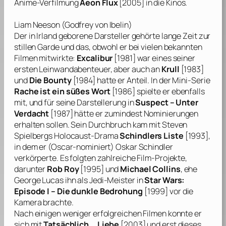
Anime-Verfilmung
Aeon Flux
[2005] in die Kinos.
Liam Neeson
(Godfrey von Ibelin)
Der in Irland geborene Darsteller gehörte lange Zeit zur
stillen Garde und das, obwohl er bei vielen bekannten
Filmen mitwirkte:
Excalibur
[1981] war eines seiner
ersten Leinwandabenteuer, aber auch an
Krull
[1983]
und
Die Bounty
[1984] hatte er Anteil. In der Mini-Serie
Rache ist ein süßes Wort
[1986] spielte er ebenfalls
mit, und für seine Darstellerung in
Suspect – Unter
Verdacht
[1987] hätte er zumindest Nominierungen
erhalten sollen. Sein Durchbruch kam mit
Steven
Spielbergs
Holocaust-Drama
Schindlers Liste
[1993],
in dem er (Oscar-nominiert) Oskar Schindler
verkörperte. Es folgten zahlreiche Film-Projekte,
darunter
Rob Roy
[1995] und
Michael Collins
, ehe
George Lucas
ihn als Jedi-Meister in
Star Wars:
Episode I – Die dunkle Bedrohung
[1999] vor die
Kamera brachte.
Nach einigen weniger erfolgreichen Filmen konnte er
sich mit
Tatsächlich … Liebe
[2003] und erst dieses