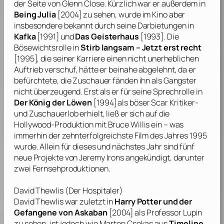
der Seite von
Glenn Close
. Kürzlich war er außerdem in
Being Julia
[2004] zu sehen, wurde im Kino aber
insbesondere bekannt durch seine Darbietungen in
Kafka
[1991] und
Das Geisterhaus
[1993]. Die
Bösewichtsrolle in
Stirb langsam – Jetzt erst recht
[1995], die seiner Karriere einen nicht unerheblichen
Auftrieb verschuf, hätte er beinahe abgelehnt, da er
befürchtete, die Zuschauer fänden ihn als Gangster
nicht überzeugend. Erst als er für seine Sprechrolle in
Der König der Löwen
[1994] als böser Scar Kritiker-
und Zuschauerlob erhielt, ließ er sich auf die
Hollywood-Produktion mit
Bruce Willis
ein – was
immerhin der zehnterfolgreichste Film des Jahres 1995
wurde. Allein für dieses und nächstes Jahr sind fünf
neue Projekte von
Jeremy Irons
angekündigt, darunter
zwei Fernsehproduktionen.
David Thewlis
(Der Hospitaler)
David Thewlis
war zuletzt in
Harry Potter und der
Gefangene von Askaban
[2004] als Professor Lupin
zu sehen, ist jedoch wie
Marton Csokas
aus
Timeline