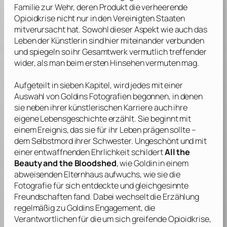
Familie zur Wehr, deren Produkt die verheerende
Opioidkrise nicht nur in den Vereinigten Staaten
mitverursacht hat. Sowohl dieser Aspekt wie auch das
Leben der Künstlerin sind hier miteinander verbunden
und spiegeln so ihr Gesamtwerk vermutlich treffender
wider, als man beim ersten Hinsehen vermuten mag.
Aufgeteilt in sieben Kapitel, wird jedes mit einer
Auswahl von
Goldins
Fotografien begonnen, in denen
sie neben ihrer künstlerischen Karriere auch ihre
eigene Lebensgeschichte erzählt. Sie beginnt mit
einem Ereignis, das sie für ihr Leben prägen sollte –
dem Selbstmord ihrer Schwester. Ungeschönt und mit
einer entwaffnenden Ehrlichkeit schildert
All the
Beauty and the Bloodshed
, wie
Goldin
in einem
abweisenden Elternhaus aufwuchs, wie sie die
Fotografie für sich entdeckte und gleichgesinnte
Freundschaften fand. Dabei wechselt die Erzählung
regelmäßig zu
Goldins
Engagement, die
Verantwortlichen für die um sich greifende Opioidkrise,