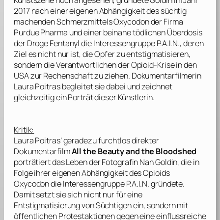
Kunstszene hoch angesehen, gründete
Goldin
im Jahr
2017 nach einer eigenen Abhängigkeit des süchtig
machenden Schmerzmittels Oxycodon der Firma
Purdue Pharma
und einer beinahe tödlichen Überdosis
der Droge Fentanyl die Interessengruppe P.A.I.N., deren
Ziel es nicht nur ist, die Opfer zu entstigmatisieren,
sondern die Verantwortlichen der Opioid-Krise in den
USA zur Rechenschaft zu ziehen. Dokumentarfilmerin
Laura Poitras
begleitet sie dabei und zeichnet
gleichzeitig ein Porträt dieser Künstlerin.
Kritik:
Laura Poitras’
geradezu furchtlos direkter
Dokumentarfilm
All the Beauty and the Bloodshed
porträtiert das Leben der Fotografin
Nan Goldin
, die in
Folge ihrer eigenen Abhängigkeit des Opioids
Oxycodon die Interessengruppe P.A.I.N. gründete.
Damit setzt sie sich nicht nur für eine
Entstigmatisierung von Süchtigen ein, sondern mit
öffentlichen Protestaktionen gegen eine einflussreiche