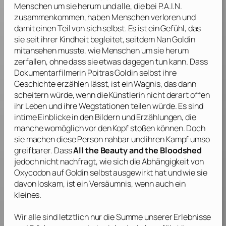
Menschen um sie herum und alle, die bei P.A.I.N.
zusammenkommen, haben Menschen verloren und
damit einen Teil von sich selbst. Es ist ein Gefühl, das
sie seit ihrer Kindheit begleitet, seitdem
Nan Goldin
mitansehen musste, wie Menschen um sie herum
zerfallen, ohne dass sie etwas dagegen tun kann. Dass
Dokumentarfilmerin
Poitras
Goldin
selbst ihre
Geschichte erzählen lässt, ist ein Wagnis, das dann
scheitern würde, wenn die Künstlerin nicht derart offen
ihr Leben und ihre Wegstationen teilen würde. Es sind
intime Einblicke in den Bildern und Erzählungen, die
manche womöglich vor den Kopf stoßen können. Doch
sie machen diese Person nahbar und ihren Kampf umso
greifbarer. Dass
All the Beauty and the Bloodshed
jedoch nicht nachfragt, wie sich die Abhängigkeit von
Oxycodon auf
Goldin
selbst ausgewirkt hat und wie sie
davon loskam, ist ein Versäumnis, wenn auch ein
kleines.
Wir alle sind letztlich nur die Summe unserer Erlebnisse