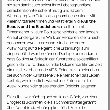
sie sich damit auch selbst ihrer Lebensgrundlage
berauben könnte, scheint mutig und ist dem
Werdegang
Nan Goldins
insgesamt geschuldet. Mit
vielen Mitstreiterinnen und Mitstreitern, die
All the
Beauty and the Bloodshed
vorstellt, nimmt
Filmemacherin
Laura Poitras
scheinbar einen langen
Anlauf und ergänzt ihr Werk um Personen, die für sich
genommen zwar interessant sind, aber deren
Auswirkung auf die eigentliche Erzählung kaum
eingeschätzt werden können. Doch gerade dadurch,
dass
Goldins
Aufstieg in der Kunstszene so detailliert
geschildert wird, dass sich der Dokumentarfilm die Zeit
nimmt, die verheerende AIDS-Epidemie zu beleuchten,
die auch in der Kunstszene viele Menschen das Leben
kostete, wird deutlich, wie nah der Fotografin die
Auswirkungen der grassierenden Opioidkrise gehen.
Sie selbst war süchtig und hatte das Glück, von einer
Droge loszukommen, die als Schmerzmittel getarnt
über Nacht in die Abhängigkeit führt. Viele der