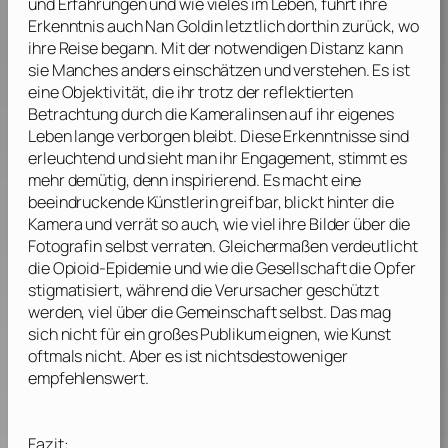
und Erfahrungen und wie vieles im Leben, führt ihre
Erkenntnis auch
Nan Goldin
letztlich dorthin zurück, wo
ihre Reise begann. Mit der notwendigen Distanz kann
sie Manches anders einschätzen und verstehen. Es ist
eine Objektivität, die ihr trotz der reflektierten
Betrachtung durch die Kameralinsen auf ihr eigenes
Leben lange verborgen bleibt. Diese Erkenntnisse sind
erleuchtend und sieht man ihr Engagement, stimmt es
mehr demütig, denn inspirierend. Es macht eine
beeindruckende Künstlerin greifbar, blickt hinter die
Kamera und verrät so auch, wie viel ihre Bilder über die
Fotografin selbst verraten. Gleichermaßen verdeutlicht
die Opioid-Epidemie und wie die Gesellschaft die Opfer
stigmatisiert, während die Verursacher geschützt
werden, viel über die Gemeinschaft selbst. Das mag
sich nicht für ein großes Publikum eignen, wie Kunst
oftmals nicht. Aber es ist nichtsdestoweniger
empfehlenswert.
Fazit: