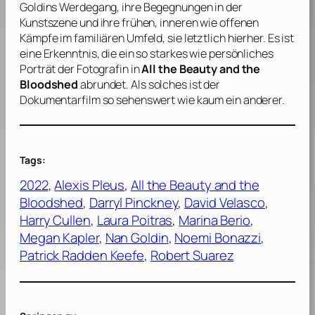
Goldins
Werdegang, ihre Begegnungen in der
Kunstszene und ihre frühen, inneren wie offenen
Kämpfe im familiären Umfeld, sie letztlich hierher. Es ist
eine Erkenntnis, die ein so starkes wie persönliches
Porträt der Fotografin in
All the Beauty and the
Bloodshed
abrundet. Als solches ist der
Dokumentarfilm so sehenswert wie kaum ein anderer.
Tags:
2022
, 
Alexis Pleus
, 
All the Beauty and the
Bloodshed
, 
Darryl Pinckney
, 
David Velasco
, 
Harry Cullen
, 
Laura Poitras
, 
Marina Berio
, 
Megan Kapler
, 
Nan Goldin
, 
Noemi Bonazzi
, 
Patrick Radden Keefe
, 
Robert Suarez