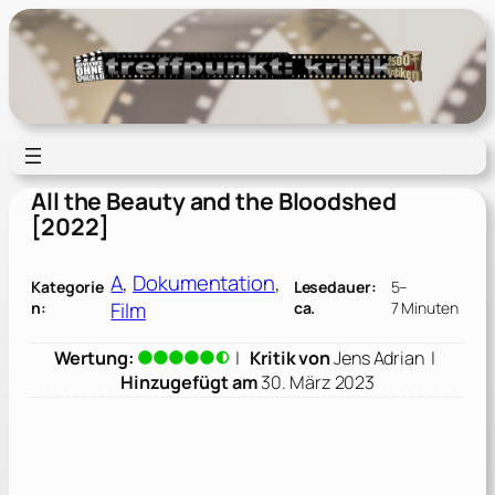
Zum
Inhalt
springen
All the Beauty and the Bloodshed
[2022]
A
, 
Dokumentation
, 
Kategorie
Lesedauer:
5–
Film
n:
ca.
7 Minuten
Wertung:
|
Kritik von
Jens Adrian
|
Hinzugefügt am
30. März 2023