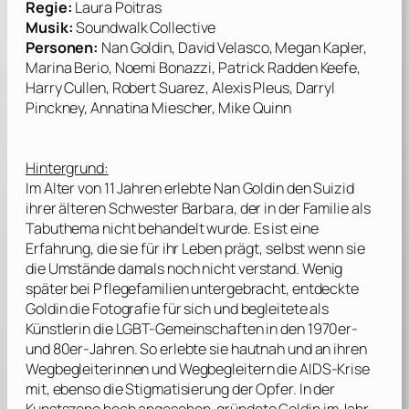
Regie:
Laura Poitras
Musik:
Soundwalk Collective
Personen:
Nan Goldin, David Velasco, Megan Kapler,
Marina Berio, Noemi Bonazzi, Patrick Radden Keefe,
Harry Cullen, Robert Suarez, Alexis Pleus, Darryl
Pinckney, Annatina Miescher, Mike Quinn
Hintergrund:
Im Alter von 11 Jahren erlebte
Nan Goldin
den Suizid
ihrer älteren Schwester Barbara, der in der Familie als
Tabuthema nicht behandelt wurde. Es ist eine
Erfahrung, die sie für ihr Leben prägt, selbst wenn sie
die Umstände damals noch nicht verstand. Wenig
später bei Pflegefamilien untergebracht, entdeckte
Goldin
die Fotografie für sich und begleitete als
Künstlerin die LGBT-Gemeinschaften in den 1970er-
und 80er-Jahren. So erlebte sie hautnah und an ihren
Wegbegleiterinnen und Wegbegleitern die AIDS-Krise
mit, ebenso die Stigmatisierung der Opfer. In der