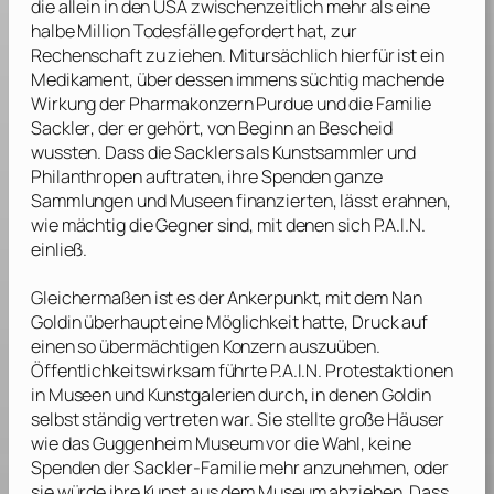
die allein in den USA zwischenzeitlich mehr als eine
halbe Million Todesfälle gefordert hat, zur
Rechenschaft zu ziehen. Mitursächlich hierfür ist ein
Medikament, über dessen immens süchtig machende
Wirkung der Pharmakonzern
Purdue
und die Familie
Sackler
, der er gehört, von Beginn an Bescheid
wussten. Dass die
Sacklers
als Kunstsammler und
Philanthropen auftraten, ihre Spenden ganze
Sammlungen und Museen finanzierten, lässt erahnen,
wie mächtig die Gegner sind, mit denen sich P.A.I.N.
einließ.
Gleichermaßen ist es der Ankerpunkt, mit dem
Nan
Goldin
überhaupt eine Möglichkeit hatte, Druck auf
einen so übermächtigen Konzern auszuüben.
Öffentlichkeitswirksam führte P.A.I.N. Protestaktionen
in Museen und Kunstgalerien durch, in denen
Goldin
selbst ständig vertreten war. Sie stellte große Häuser
wie das
Guggenheim Museum
vor die Wahl, keine
Spenden der
Sackler
-Familie mehr anzunehmen, oder
sie würde ihre Kunst aus dem Museum abziehen. Dass