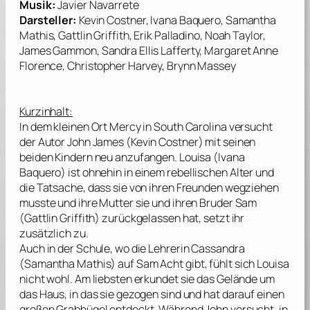
Musik:
Javier Navarrete
Darsteller:
Kevin Costner, Ivana Baquero, Samantha
Mathis, Gattlin Griffith, Erik Palladino, Noah Taylor,
James Gammon, Sandra Ellis Lafferty, Margaret Anne
Florence, Christopher Harvey, Brynn Massey
Kurzinhalt:
In dem kleinen Ort Mercy in South Carolina versucht
der Autor John James (
Kevin Costner
) mit seinen
beiden Kindern neu anzufangen. Louisa (
Ivana
Baquero
) ist ohnehin in einem rebellischen Alter und
die Tatsache, dass sie von ihren Freunden wegziehen
musste und ihre Mutter sie und ihren Bruder Sam
(
Gattlin Griffith
) zurückgelassen hat, setzt ihr
zusätzlich zu.
Auch in der Schule, wo die Lehrerin Cassandra
(
Samantha Mathis
) auf Sam Acht gibt, fühlt sich Louisa
nicht wohl. Am liebsten erkundet sie das Gelände um
das Haus, in das sie gezogen sind und hat darauf einen
großen Grabhügel entdeckt. Während John versucht, in