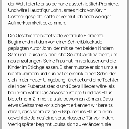
der Welt feierte er so beinahe ausschließlich Premiere.
Und wäre Hauptfigur John James nicht von
Kevin
Costner
gespielt, hätte er vermutlich noch weniger
Aufmerksamkeit bekommen.
Die Geschichte bietet viele vertraute Elemente.
Beginnend mit dem von einer Schreibblockade
geplagten Autor John, der mit seinen beiden Kindern
Sam und Louisa ins ländliche South Carolina zieht, um
neu anzufangen. Seine Frau hat ihn verlassen und die
Kinder im Stich gelassen. Bisher musste er sich um sie
nicht kümmern und nun hat er einen kleinen Sohn, der
sich in der neuen Umgebung fürchtet und eine Tochter,
die in der Pubertät steckt und überall lieber wäre, als
bei ihrem Vater. Das Anwesen ist groß und das Haus
bietet mehr Zimmer, als sie bewohnen können. Dass
etwas Seltsames vor sich geht erkennen wir bereits
daran, dass schmutzige Fußspuren ins Haus führen,
obwohl die James’ eine verschlossene Tür vorfinden.
Wenig später beginnt Louisa sich zu verändern, sie