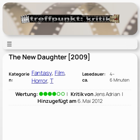
Zum
Inhalt
springen
The New Daughter [2009]
Fantasy
, 
Film
, 
Kategorie
Lesedauer:
4–
Horror
, 
T
n:
ca.
6 Minuten
Wertung:
|
Kritik von
Jens Adrian
|
Hinzugefügt am
6. Mai 2012