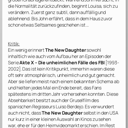
die Normalität zurückzufinden, beginnt Louisa, sich zu
verändern. Zuerst ganz subtil, dann auffällig und
ablehnend. Bis John erfährt, dass in dem Haus zuvor
schon etwas Seltsames geschehen ist …
Kritik:
Ein wenig erinnert
The New Daughter
sowohl
inhaltlich wie auch vom Aufbau her an Episoden der
Serie
Akte X – Die unheimlichen Fälle des FBI
[1993-
2002]. Das ist kein Kritikpunkt, immerhin waren diese
oft sehr atmosphärisch, unheimlich und gut gemacht.
Aber sie liefen meist nach einem bekannten Schema ab
und hielten jedes Mal ein Ende bereit, das Fans
spätestens im dritten Jahr vorhersehen konnten. Diese
Absehbarkeit besitzt auch der Gruselfilm des
spanischen Regisseurs
Luiso Berdejo
. Es verwundert
auch nicht, dass
The New Daughter
selbst in den USA
nur kurz in einer kleinen Auswahl an Kinos zu sehen
war, ehe er für den Heimvideomarkt erschien. Im Rest