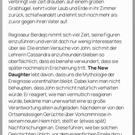
verbringt viel Zeit draußen, auf einem großen
Grabhügel, kehrt voller Laub und Erde in ihr Zimmer
zurück, schlafwandelt und lehnt sich noch mehr als
zuvor gegen ihren Vater auf.
Regisseur
Berdejo
nimmt sich viel Zeit, seine Figuren
einzuführen und verrät doch nur wenig Interessantes
über sie. Die ersten Versuche von John, sich mit der
Lehrerin Cassandra anzufreunden bleiben so
oberflächlich, dass es beinahe verwundert, dass sie
später nochmals in Erscheinung tritt.
The New
Daughter
lebt davon, dass uns die Mythologie der
Ereignisse vorenthalten bleibt. Dabei kann man nicht
behaupten, dass John sich nicht natürlich verhalten
würde. Er reagiert, wie man vermutlich reagieren
würde, bekäme man unerwartet eine so große
Verantwortung allein aufgeladen. Nachdem er von den
Ortsansässigen Gerüchte über Vorkommnisse in
seinem neuen Heim hört, stellt er (etwas spät)
Nachforschungen an. Diese führen, wie bei solchen
Geschichten üblich, vor dem eigentlichen Finale dazu,