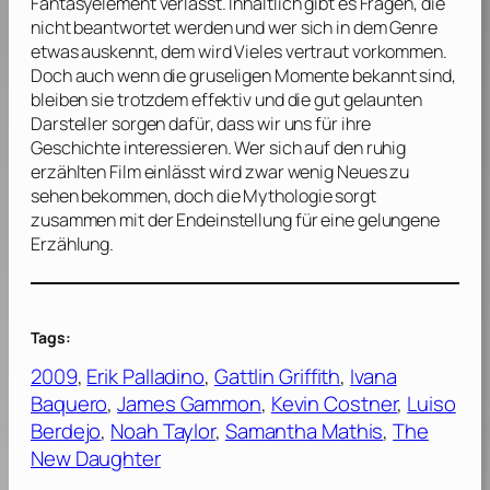
Fantasyelement verlässt. Inhaltlich gibt es Fragen, die
nicht beantwortet werden und wer sich in dem Genre
etwas auskennt, dem wird Vieles vertraut vorkommen.
Doch auch wenn die gruseligen Momente bekannt sind,
bleiben sie trotzdem effektiv und die gut gelaunten
Darsteller sorgen dafür, dass wir uns für ihre
Geschichte interessieren. Wer sich auf den ruhig
erzählten Film einlässt wird zwar wenig Neues zu
sehen bekommen, doch die Mythologie sorgt
zusammen mit der Endeinstellung für eine gelungene
Erzählung.
Tags:
2009
, 
Erik Palladino
, 
Gattlin Griffith
, 
Ivana
Baquero
, 
James Gammon
, 
Kevin Costner
, 
Luiso
Berdejo
, 
Noah Taylor
, 
Samantha Mathis
, 
The
New Daughter