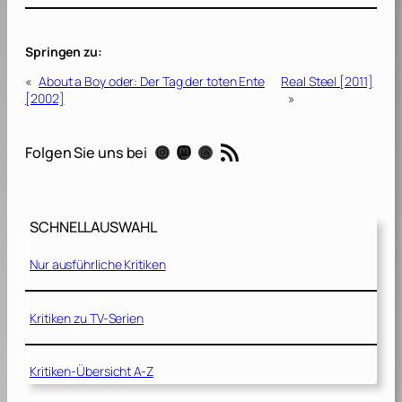
Springen zu:
«
About a Boy oder: Der Tag der toten Ente
Real Steel [2011]
[2002]
»
RSS-Feed
Instagram
Mastodon
Threads
Folgen Sie uns bei
SCHNELLAUSWAHL
Nur ausführliche Kritiken
Kritiken zu TV-Serien
Kritiken-Übersicht A-Z