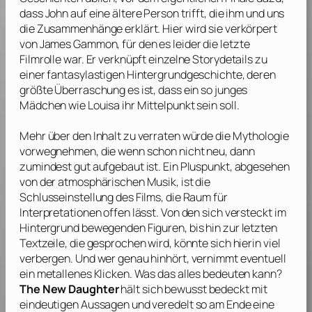
dass John auf eine ältere Person trifft, die ihm und uns
die Zusammenhänge erklärt. Hier wird sie verkörpert
von
James Gammon
, für den es leider die letzte
Filmrolle war. Er verknüpft einzelne Storydetails zu
einer fantasylastigen Hintergrundgeschichte, deren
größte Überraschung es ist, dass ein so junges
Mädchen wie Louisa ihr Mittelpunkt sein soll.
Mehr über den Inhalt zu verraten würde die Mythologie
vorwegnehmen, die wenn schon nicht neu, dann
zumindest gut aufgebaut ist. Ein Pluspunkt, abgesehen
von der atmosphärischen Musik, ist die
Schlusseinstellung des Films, die Raum für
Interpretationen offen lässt. Von den sich versteckt im
Hintergrund bewegenden Figuren, bis hin zur letzten
Textzeile, die gesprochen wird, könnte sich hierin viel
verbergen. Und wer genau hinhört, vernimmt eventuell
ein metallenes Klicken. Was das alles bedeuten kann?
The New Daughter
hält sich bewusst bedeckt mit
eindeutigen Aussagen und veredelt so am Ende eine