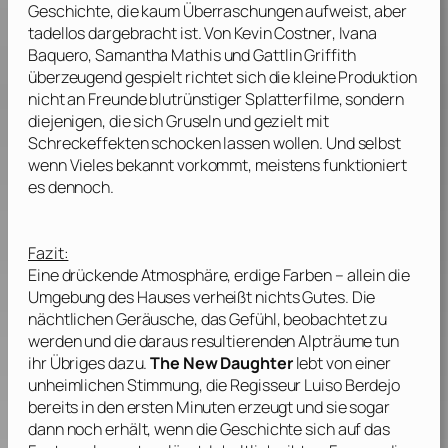
Geschichte, die kaum Überraschungen aufweist, aber
tadellos dargebracht ist. Von
Kevin Costner
,
Ivana
Baquero
,
Samantha Mathis
und
Gattlin Griffith
überzeugend gespielt richtet sich die kleine Produktion
nicht an Freunde blutrünstiger Splatterfilme, sondern
diejenigen, die sich Gruseln und gezielt mit
Schreckeffekten schocken lassen wollen. Und selbst
wenn Vieles bekannt vorkommt, meistens funktioniert
es dennoch.
Fazit:
Eine drückende Atmosphäre, erdige Farben – allein die
Umgebung des Hauses verheißt nichts Gutes. Die
nächtlichen Geräusche, das Gefühl, beobachtet zu
werden und die daraus resultierenden Alpträume tun
ihr Übriges dazu.
The New Daughter
lebt von einer
unheimlichen Stimmung, die Regisseur
Luiso Berdejo
bereits in den ersten Minuten erzeugt und sie sogar
dann noch erhält, wenn die Geschichte sich auf das