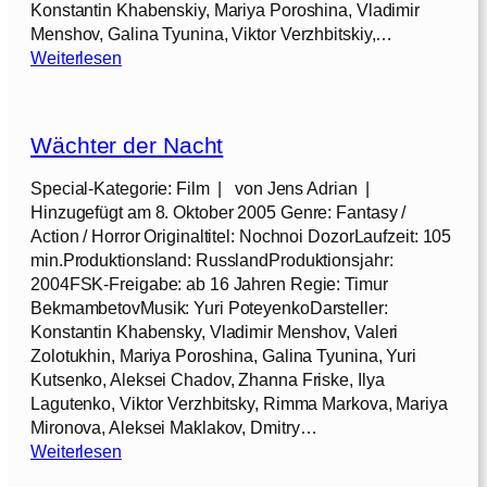
Konstantin Khabenskiy, Mariya Poroshina, Vladimir
Menshov, Galina Tyunina, Viktor Verzhbitskiy,…
:
Weiterlesen
W
ä
c
Wächter der Nacht
h
t
Special-Kategorie: Film | von Jens Adrian |
e
Hinzugefügt am 8. Oktober 2005 Genre: Fantasy /
r
Action / Horror Originaltitel: Nochnoi DozorLaufzeit: 105
d
min.Produktionsland: RusslandProduktionsjahr:
e
2004FSK-Freigabe: ab 16 Jahren Regie: Timur
s
BekmambetovMusik: Yuri PoteyenkoDarsteller:
T
Konstantin Khabensky, Vladimir Menshov, Valeri
a
Zolotukhin, Mariya Poroshina, Galina Tyunina, Yuri
g
Kutsenko, Aleksei Chadov, Zhanna Friske, Ilya
e
Lagutenko, Viktor Verzhbitsky, Rimma Markova, Mariya
s
Mironova, Aleksei Maklakov, Dmitry…
[
:
Weiterlesen
2
W