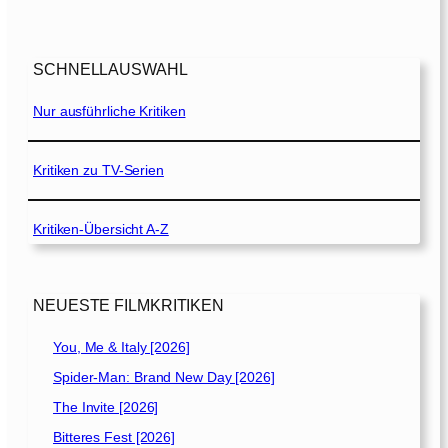
r
d
e
SCHNELLAUSWAHL
r
N
Nur ausführliche Kritiken
a
c
h
Kritiken zu TV-Serien
t
[
Kritiken-Übersicht A-Z
2
0
0
4
NEUESTE FILMKRITIKEN
]
You, Me & Italy [2026]
Spider-Man: Brand New Day [2026]
The Invite [2026]
Bitteres Fest [2026]