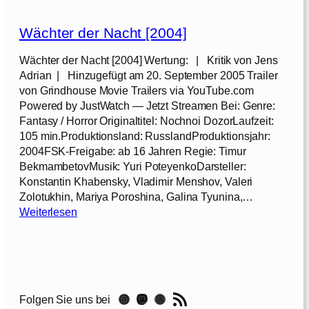
0
ä
0
c
6
Wächter der Nacht [2004]
h
]
t
Wächter der Nacht [2004] Wertung: | Kritik von Jens
e
Adrian | Hinzugefügt am 20. September 2005 Trailer
r
von Grindhouse Movie Trailers via YouTube.com
d
Powered by JustWatch — Jetzt Streamen Bei: Genre:
e
Fantasy / Horror Originaltitel: Nochnoi DozorLaufzeit:
r
105 min.Produktionsland: RusslandProduktionsjahr:
N
2004FSK-Freigabe: ab 16 Jahren Regie: Timur
a
BekmambetovMusik: Yuri PoteyenkoDarsteller:
c
Konstantin Khabensky, Vladimir Menshov, Valeri
h
Zolotukhin, Mariya Poroshina, Galina Tyunina,…
t
:
Weiterlesen
W
ä
c
h
t
RSS-Feed
Instagram
Mastodon
Threads
Folgen Sie uns bei
e