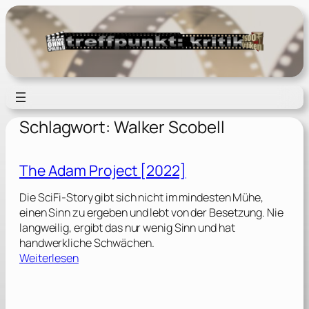
Zum
Inhalt
springen
Schlagwort:
Walker Scobell
The Adam Project [2022]
Die SciFi-Story gibt sich nicht im mindesten Mühe,
einen Sinn zu ergeben und lebt von der Besetzung. Nie
langweilig, ergibt das nur wenig Sinn und hat
handwerkliche Schwächen.
:
Weiterlesen
T
h
e