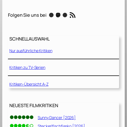
A
d
RSS-Feed
Instagram
Mastodon
Threads
Folgen Sie uns bei
a
m
P
r
SCHNELLAUSWAHL
o
j
Nur ausführliche Kritiken
e
c
t
Kritiken zu TV-Serien
[
2
Kritiken-Übersicht A-Z
0
2
2
]
NEUESTE FILMKRITIKEN
Sunny Dancer [2026]
Steckerlfischfiasko [2026]