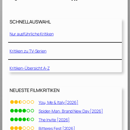
r
d
e
SCHNELLAUSWAHL
r
N
Nur ausführliche Kritiken
a
c
h
Kritiken zu TV-Serien
t
[
Kritiken-Übersicht A-Z
2
0
0
4
NEUESTE FILMKRITIKEN
]
You, Me & Italy [2026]
Spider-Man: Brand New Day [2026]
The Invite [2026]
Bitteres Fest [2026]