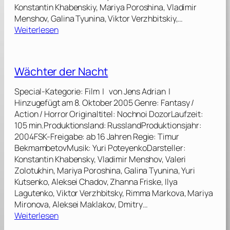
Konstantin Khabenskiy, Mariya Poroshina, Vladimir
Menshov, Galina Tyunina, Viktor Verzhbitskiy,…
:
Weiterlesen
W
ä
c
Wächter der Nacht
h
t
Special-Kategorie: Film | von Jens Adrian |
e
Hinzugefügt am 8. Oktober 2005 Genre: Fantasy /
r
Action / Horror Originaltitel: Nochnoi DozorLaufzeit:
d
105 min.Produktionsland: RusslandProduktionsjahr:
e
2004FSK-Freigabe: ab 16 Jahren Regie: Timur
s
BekmambetovMusik: Yuri PoteyenkoDarsteller:
T
Konstantin Khabensky, Vladimir Menshov, Valeri
a
Zolotukhin, Mariya Poroshina, Galina Tyunina, Yuri
g
Kutsenko, Aleksei Chadov, Zhanna Friske, Ilya
e
Lagutenko, Viktor Verzhbitsky, Rimma Markova, Mariya
s
Mironova, Aleksei Maklakov, Dmitry…
[
:
Weiterlesen
2
W