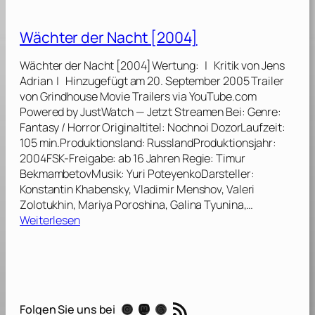
0
ä
0
c
Wächter der Nacht [2004]
6
h
]
t
Wächter der Nacht [2004] Wertung: | Kritik von Jens
e
Adrian | Hinzugefügt am 20. September 2005 Trailer
r
von Grindhouse Movie Trailers via YouTube.com
d
Powered by JustWatch — Jetzt Streamen Bei: Genre:
e
Fantasy / Horror Originaltitel: Nochnoi DozorLaufzeit:
r
105 min.Produktionsland: RusslandProduktionsjahr:
N
2004FSK-Freigabe: ab 16 Jahren Regie: Timur
a
BekmambetovMusik: Yuri PoteyenkoDarsteller:
c
Konstantin Khabensky, Vladimir Menshov, Valeri
h
Zolotukhin, Mariya Poroshina, Galina Tyunina,…
t
:
Weiterlesen
W
ä
c
h
t
RSS-Feed
Instagram
Mastodon
Threads
Folgen Sie uns bei
e