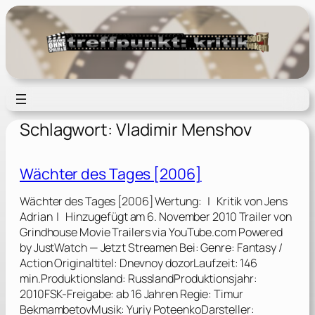
Zum
Inhalt
springen
Schlagwort:
Vladimir Menshov
Wächter des Tages [2006]
Wächter des Tages [2006] Wertung: | Kritik von Jens
Adrian | Hinzugefügt am 6. November 2010 Trailer von
Grindhouse Movie Trailers via YouTube.com Powered
by JustWatch — Jetzt Streamen Bei: Genre: Fantasy /
Action Originaltitel: Dnevnoy dozorLaufzeit: 146
min.Produktionsland: RusslandProduktionsjahr:
2010FSK-Freigabe: ab 16 Jahren Regie: Timur
BekmambetovMusik: Yuriy PoteenkoDarsteller: