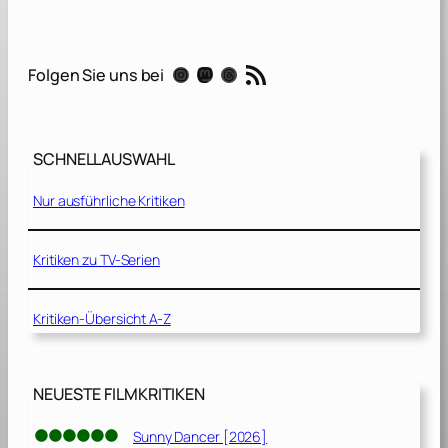
l
o
L
RSS-Feed
Instagram
Mastodon
Threads
Folgen Sie uns bei
e
g
e
n
SCHNELLAUSWAHL
d
s
Nur ausführliche Kritiken
[
2
0
Kritiken zu TV-Serien
1
0
Kritiken-Übersicht A-Z
]
NEUESTE FILMKRITIKEN
Sunny Dancer [2026]