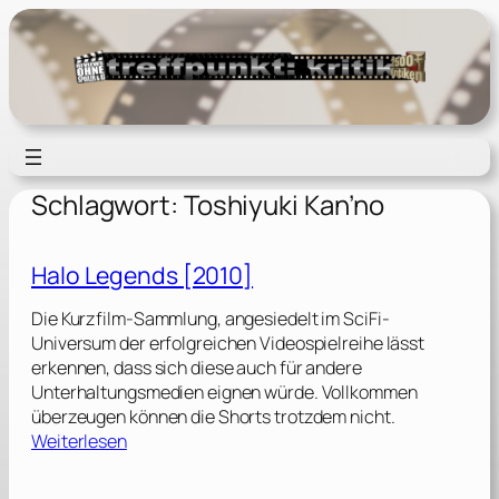
Zum
Inhalt
springen
Schlagwort:
Toshiyuki Kan’no
Halo Legends [2010]
Die Kurzfilm-Sammlung, angesiedelt im SciFi-
Universum der erfolgreichen Videospielreihe lässt
erkennen, dass sich diese auch für andere
Unterhaltungsmedien eignen würde. Vollkommen
überzeugen können die Shorts trotzdem nicht.
:
Weiterlesen
H
a