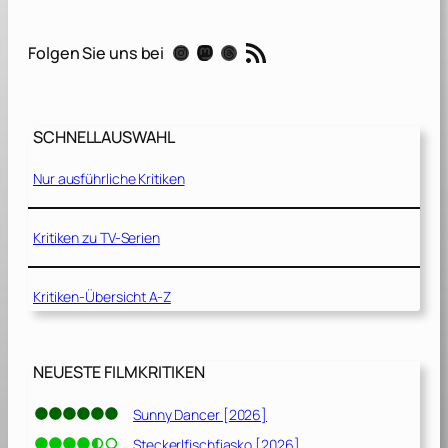
g
RSS-Feed
Instagram
Mastodon
Threads
Folgen Sie uns bei
–
D
i
e
SCHNELLAUSWAHL
S
h
Nur ausführliche Kritiken
o
w
d
Kritiken zu TV-Serien
e
i
Kritiken-Übersicht A-Z
n
e
s
L
NEUESTE FILMKRITIKEN
e
b
Sunny Dancer [2026]
e
Steckerlfischfiasko [2026]