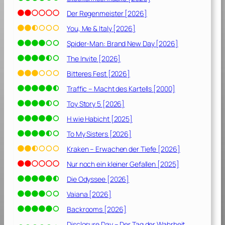
n
s
Der Regenmeister [2026]
[
You, Me & Italy [2026]
2
Spider-Man: Brand New Day [2026]
0
2
The Invite [2026]
1
Bitteres Fest [2026]
]
Traffic – Macht des Kartells [2000]
Toy Story 5 [2026]
H wie Habicht [2025]
To My Sisters [2026]
Kraken – Erwachen der Tiefe [2026]
Nur noch ein kleiner Gefallen [2025]
Die Odyssee [2026]
Vaiana [2026]
Backrooms [2026]
Disclosure Day – Der Tag der Wahrheit