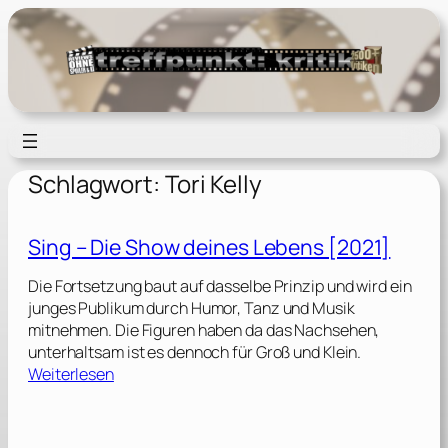
Zum
Inhalt
springen
Schlagwort:
Tori Kelly
Sing – Die Show deines Lebens [2021]
Die Fortsetzung baut auf dasselbe Prinzip und wird ein
junges Publikum durch Humor, Tanz und Musik
mitnehmen. Die Figuren haben da das Nachsehen,
unterhaltsam ist es dennoch für Groß und Klein.
:
Weiterlesen
S
i
n