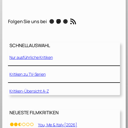
l
o
L
RSS-Feed
Instagram
Mastodon
Threads
Folgen Sie uns bei
e
g
e
n
SCHNELLAUSWAHL
d
s
Nur ausführliche Kritiken
[
2
0
Kritiken zu TV-Serien
1
0
Kritiken-Übersicht A-Z
]
NEUESTE FILMKRITIKEN
You, Me & Italy [2026]