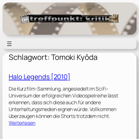
Zum
Inhalt
springen
Schlagwort:
Tomoki Kyôda
Halo Legends [2010]
Die Kurzfilm-Sammlung, angesiedelt im SciFi-
Universum der erfolgreichen Videospielreihe lässt
erkennen, dass sich diese auch für andere
Unterhaltungsmedien eignen würde. Vollkommen
überzeugen können die Shorts trotzdem nicht.
:
Weiterlesen
H
a