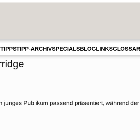
BLOG
GLOSSA
N
TIPPS
TIPP-ARCHIV
SPECIALS
LINKS
ridge
in junges Publikum passend präsentiert, während der