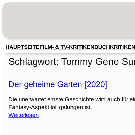
Zum
Inhalt
springen
HAUPTSEITE
FILM- & TV-KRITIKEN
BUCHKRITIKE
Schlagwort:
Tommy Gene Sur
Der geheime Garten [2020]
Die unerwartet ernste Geschichte wird auch für e
Fantasy-Aspekt toll gelungen ist.
:
Weiterlesen
D
e