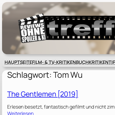
Zum
Inhalt
springen
HAUPTSEITE
FILM- & TV-KRITIKEN
BUCHKRITIKEN
TI
Schlagwort:
Tom Wu
The Gentlemen [2019]
Erlesen besetzt, fantastisch gefilmt und nicht zim
:
Weiterlesen