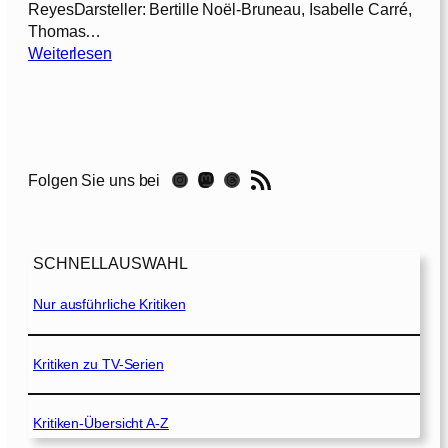
ReyesDarsteller: Bertille Noël-Bruneau, Isabelle Carré,
Thomas…
:
Weiterlesen
D
e
r
F
u
RSS-Feed
Instagram
Mastodon
Threads
Folgen Sie uns bei
c
h
s
u
SCHNELLAUSWAHL
n
d
Nur ausführliche Kritiken
d
a
s
Kritiken zu TV-Serien
M
ä
Kritiken-Übersicht A-Z
d