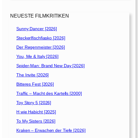
c
h
e
NEUESTE FILMKRITIKEN
n
[
Sunny Dancer [2026]
2
Steckerlfischfiasko [2026]
0
0
Der Regenmeister [2026]
7
You, Me & Italy [2026]
]
Spider-Man: Brand New Day [2026]
The Invite [2026]
Bitteres Fest [2026]
Traffic – Macht des Kartells [2000]
Toy Story 5 [2026]
H wie Habicht [2025]
To My Sisters [2026]
Kraken – Erwachen der Tiefe [2026]