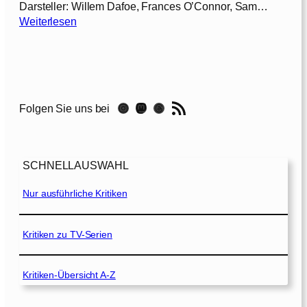
Darsteller: Willem Dafoe, Frances O’Connor, Sam…
:
Weiterlesen
T
h
e
H
u
RSS-Feed
Instagram
Mastodon
Threads
Folgen Sie uns bei
n
t
e
r
SCHNELLAUSWAHL
[
2
Nur ausführliche Kritiken
0
1
1
Kritiken zu TV-Serien
]
Kritiken-Übersicht A-Z