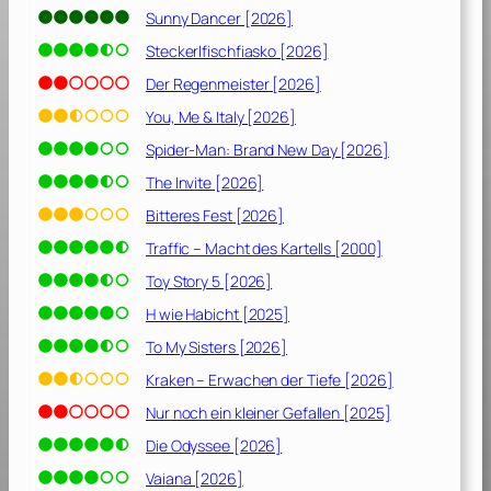
p
Sunny Dancer [2026]
a
Steckerlfischfiasko [2026]
t
i
Der Regenmeister [2026]
o
You, Me & Italy [2026]
n
Spider-Man: Brand New Day [2026]
o
f
The Invite [2026]
H
Bitteres Fest [2026]
a
Traffic – Macht des Kartells [2000]
r
l
Toy Story 5 [2026]
e
H wie Habicht [2025]
y
To My Sisters [2026]
Q
u
Kraken – Erwachen der Tiefe [2026]
i
Nur noch ein kleiner Gefallen [2025]
n
n
Die Odyssee [2026]
[
Vaiana [2026]