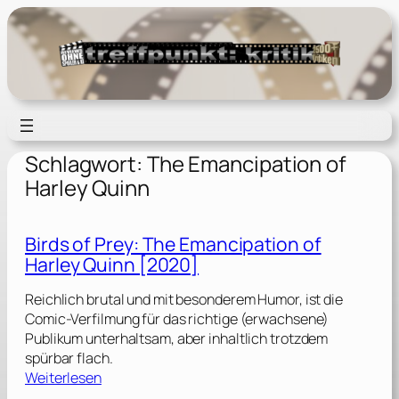
Zum
Inhalt
springen
Schlagwort:
The Emancipation of
Harley Quinn
Birds of Prey: The Emancipation of
Harley Quinn [2020]
Reichlich brutal und mit besonderem Humor, ist die
Comic-Verfilmung für das richtige (erwachsene)
Publikum unterhaltsam, aber inhaltlich trotzdem
spürbar flach.
:
Weiterlesen
B