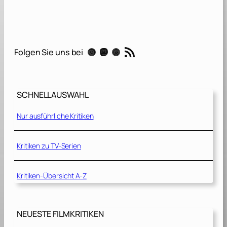
i
r
d
s
RSS-Feed
Instagram
Mastodon
Threads
Folgen Sie uns bei
o
f
P
r
SCHNELLAUSWAHL
e
y
Nur ausführliche Kritiken
:
T
h
Kritiken zu TV-Serien
e
E
Kritiken-Übersicht A-Z
m
a
n
c
NEUESTE FILMKRITIKEN
i