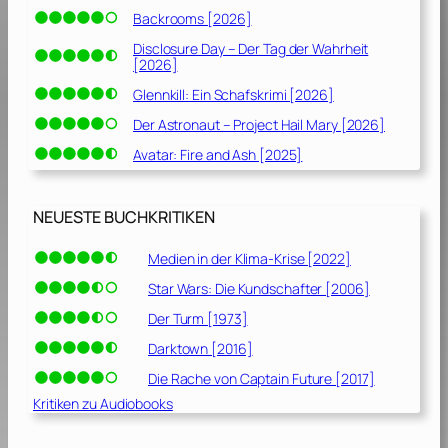
2
Backrooms [2026]
0
2
Disclosure Day – Der Tag der Wahrheit
[2026]
0
]
Glennkill: Ein Schafskrimi [2026]
Der Astronaut – Project Hail Mary [2026]
Avatar: Fire and Ash [2025]
NEUESTE BUCHKRITIKEN
Medien in der Klima-Krise [2022]
Star Wars: Die Kundschafter [2006]
Der Turm [1973]
Darktown [2016]
Die Rache von Captain Future [2017]
Kritiken zu Audiobooks