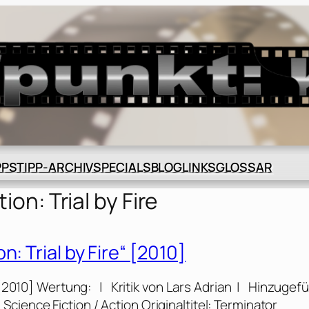
BLOG
GLOSSAR
PPS
TIPP-ARCHIV
SPECIALS
LINKS
ion: Trial by Fire
: Trial by Fire“ [2010]
“ [2010] Wertung: | Kritik von Lars Adrian | Hinzugef
ience Fiction / Action Originaltitel: Terminator