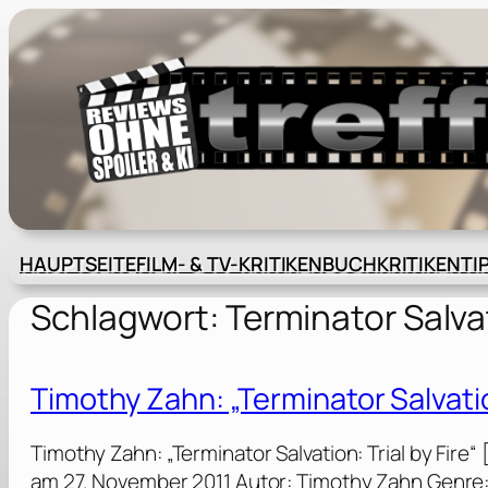
Zum
Inhalt
springen
HAUPTSEITE
FILM- & TV-KRITIKEN
BUCHKRITIKEN
TI
Schlagwort:
Terminator Salvat
Timothy Zahn: „Terminator Salvation
Timothy Zahn: „Terminator Salvation: Trial by Fire
am 27. November 2011 Autor: Timothy Zahn Genre: Sc