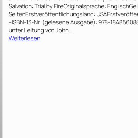
Salvation: Trial by FireOriginalsprache: Englisc
SeitenErstveröffentlichungsland: USAErstveröffen
–ISBN-13-Nr. (gelesene Ausgabe): 978-18485608
unter Leitung von John…
:
Weiterlesen
T
i
m
o
t
h
y
Z
a
h
n
: