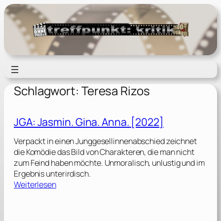
Zum
Inhalt
springen
Schlagwort:
Teresa Rizos
JGA: Jasmin. Gina. Anna. [2022]
Verpackt in einen Junggesellinnenabschied zeichnet
die Komödie das Bild von Charakteren, die man nicht
zum Feind haben möchte. Unmoralisch, unlustig und im
Ergebnis unterirdisch.
:
Weiterlesen
J
G
A