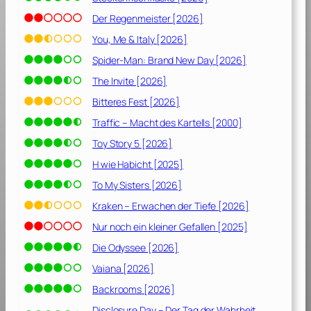
0
2
Der Regenmeister [2026]
2
You, Me & Italy [2026]
]
Spider-Man: Brand New Day [2026]
The Invite [2026]
Bitteres Fest [2026]
Traffic – Macht des Kartells [2000]
Toy Story 5 [2026]
H wie Habicht [2025]
To My Sisters [2026]
Kraken – Erwachen der Tiefe [2026]
Nur noch ein kleiner Gefallen [2025]
Die Odyssee [2026]
Vaiana [2026]
Backrooms [2026]
Disclosure Day – Der Tag der Wahrheit