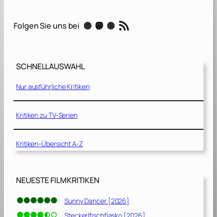
:
J
RSS-Feed
Instagram
Mastodon
Threads
Folgen Sie uns bei
a
s
m
i
SCHNELLAUSWAHL
n
.
Nur ausführliche Kritiken
G
i
n
Kritiken zu TV-Serien
a
.
Kritiken-Übersicht A-Z
A
n
n
a
NEUESTE FILMKRITIKEN
.
[
Sunny Dancer [2026]
2
Steckerlfischfiasko [2026]