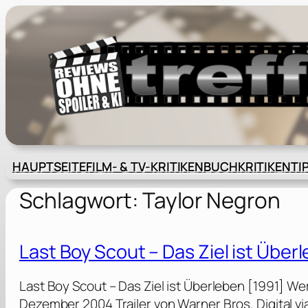
Zum
Inhalt
springen
HAUPTSEITE
FILM- & TV-KRITIKEN
BUCHKRITIKEN
TI
Schlagwort:
Taylor Negron
Last Boy Scout – Das Ziel ist Über
Last Boy Scout – Das Ziel ist Überleben [1991] We
Dezember 2004 Trailer von Warner Bros. Digital