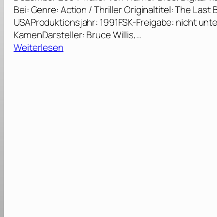
Bei: Genre: Action / Thriller Originaltitel: The Las
USAProduktionsjahr: 1991FSK-Freigabe: nicht unte
KamenDarsteller: Bruce Willis,…
:
Weiterlesen
L
a
s
t
B
o
y
S
c
o
u
t
–