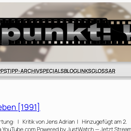
BLOG
GLOSSAR
PPS
TIPP-ARCHIV
SPECIALS
LINKS
leben [1991]
rtung: | Kritik von Jens Adrian | Hinzugefügt am 2.
 via YouTube.com Powered by JustWatch — Jetzt Strea