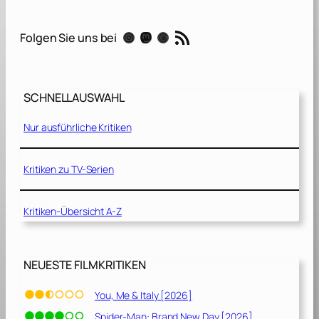
n
d
RSS-Feed
Instagram
Mastodon
Threads
Folgen Sie uns bei
e
d
b
y
SCHNELLAUSWAHL
t
h
Nur ausführliche Kritiken
e
L
i
Kritiken zu TV-Serien
g
h
Kritiken-Übersicht A-Z
t
[
2
0
NEUESTE FILMKRITIKEN
1
9
You, Me & Italy [2026]
]
Spider-Man: Brand New Day [2026]