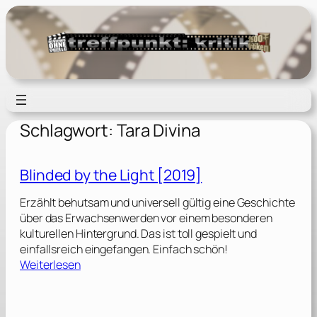
Zum
Inhalt
springen
Schlagwort:
Tara Divina
Blinded by the Light [2019]
Erzählt behutsam und universell gültig eine Geschichte
über das Erwachsenwerden vor einem besonderen
kulturellen Hintergrund. Das ist toll gespielt und
einfallsreich eingefangen. Einfach schön!
:
Weiterlesen
B
l
i