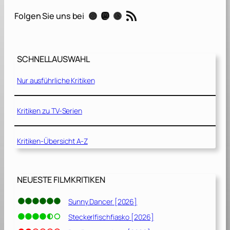
e
RSS-Feed
Instagram
Mastodon
Threads
Folgen Sie uns bei
i
d
e
n
SCHNELLAUSWAHL
e
F
Nur ausführliche Kritiken
a
d
e
Kritiken zu TV-Serien
n
[
Kritiken-Übersicht A-Z
2
0
1
7
NEUESTE FILMKRITIKEN
]
Sunny Dancer [2026]
Steckerlfischfiasko [2026]