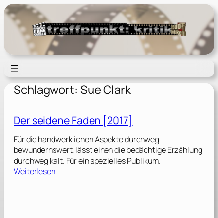
Zum
Inhalt
springen
Schlagwort:
Sue Clark
Der seidene Faden [2017]
Für die handwerklichen Aspekte durchweg
bewundernswert, lässt einen die bedächtige Erzählung
durchweg kalt. Für ein spezielles Publikum.
:
Weiterlesen
D
e
r
s