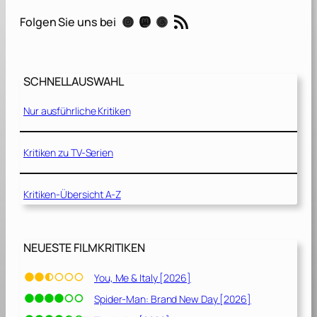
u
RSS-Feed
Instagram
Mastodon
Threads
Folgen Sie uns bei
n
d
d
i
SCHNELLAUSWAHL
e
T
Nur ausführliche Kritiken
r
a
u
Kritiken zu TV-Serien
m
z
Kritiken-Übersicht A-Z
a
u
b
e
NEUESTE FILMKRITIKEN
r
e
You, Me & Italy [2026]
r
Spider-Man: Brand New Day [2026]
[