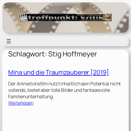
Zum
Inhalt
springen
Schlagwort:
Stig Hoffmeyer
Mina und die Traumzauberer [2019]
Der Animationsfilm nutzt inhaltlich sein Potential nicht
vollends, bietet aber tolle Bilder und fantasievolle
Familienunterhaltung.
:
Weiterlesen
M
i
n
a