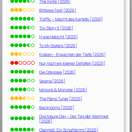
2
The Invite [2026]
0
Bitteres Fest [2026]
1
Traffic – Macht des Kartells [2000]
9
]
Toy Story 5 [2026]
H wie Habicht [2025]
To My Sisters [2026]
Kraken – Erwachen der Tiefe [2026]
Nur noch ein kleiner Gefallen [2025]
Die Odyssee [2026]
Vaiana [2026]
Minions & Monster [2026]
The Piano Tuner [2025]
Backrooms [2026]
Disclosure Day – Der Tag der Wahrheit
[2026]
Glennkill: Ein Schafskrimi [2026]