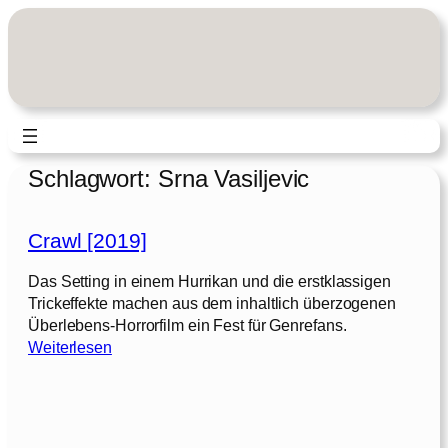
Zum
Inhalt
springen
Schlagwort:
Srna Vasiljevic
Crawl [2019]
Das Setting in einem Hurrikan und die erstklassigen
Trickeffekte machen aus dem inhaltlich überzogenen
Überlebens-Horrorfilm ein Fest für Genrefans.
:
Weiterlesen
C
r
a
w