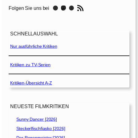
l
RSS-Feed
Instagram
Mastodon
Threads
Folgen Sie uns bei
[
2
0
1
SCHNELLAUSWAHL
9
]
Nur ausführliche Kritiken
Kritiken zu TV-Serien
Kritiken-Übersicht A-Z
NEUESTE FILMKRITIKEN
Sunny Dancer [2026]
Steckerlfischfiasko [2026]
Der Regenmeister [2026]