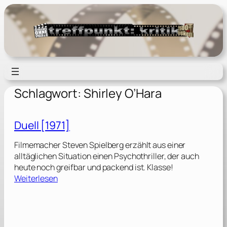
Zum
Inhalt
springen
Schlagwort:
Shirley O’Hara
Duell [1971]
Filmemacher Steven Spielberg erzählt aus einer
alltäglichen Situation einen Psychothriller, der auch
heute noch greifbar und packend ist. Klasse!
:
Weiterlesen
D
u
e
l