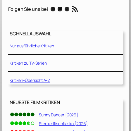
l
RSS-Feed
Instagram
Mastodon
Threads
Folgen Sie uns bei
[
1
9
7
SCHNELLAUSWAHL
1
]
Nur ausführliche Kritiken
Kritiken zu TV-Serien
Kritiken-Übersicht A-Z
NEUESTE FILMKRITIKEN
Sunny Dancer [2026]
Steckerlfischfiasko [2026]