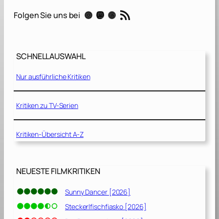
i
RSS-Feed
Instagram
Mastodon
Threads
Folgen Sie uns bei
l
l
B
e
SCHNELLAUSWAHL
l
i
Nur ausführliche Kritiken
e
v
e
Kritiken zu TV-Serien
[
2
Kritiken-Übersicht A-Z
0
2
0
]
NEUESTE FILMKRITIKEN
Sunny Dancer [2026]
Steckerlfischfiasko [2026]