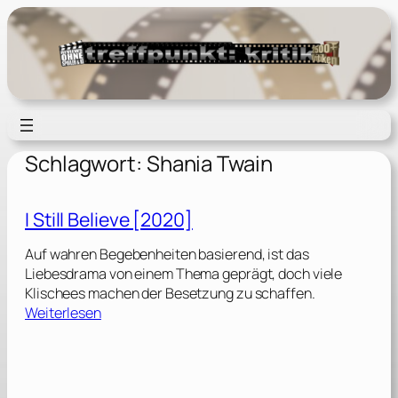
Zum
Inhalt
springen
Schlagwort:
Shania Twain
I Still Believe [2020]
Auf wahren Begebenheiten basierend, ist das
Liebesdrama von einem Thema geprägt, doch viele
Klischees machen der Besetzung zu schaffen.
:
Weiterlesen
I
S
t