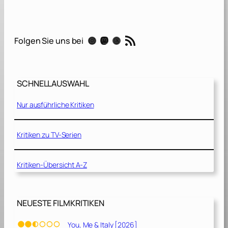
n
C
h
RSS-Feed
Instagram
Mastodon
Threads
Folgen Sie uns bei
i
l
d
r
SCHNELLAUSWAHL
e
n
Nur ausführliche Kritiken
[
2
0
Kritiken zu TV-Serien
2
0
Kritiken-Übersicht A-Z
]
NEUESTE FILMKRITIKEN
You, Me & Italy [2026]