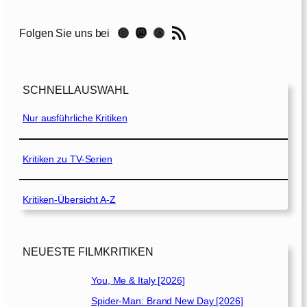
C
h
RSS-Feed
Instagram
Mastodon
Threads
Folgen Sie uns bei
i
l
d
r
SCHNELLAUSWAHL
e
n
Nur ausführliche Kritiken
[
2
0
Kritiken zu TV-Serien
2
0
Kritiken-Übersicht A-Z
]
NEUESTE FILMKRITIKEN
You, Me & Italy [2026]
Spider-Man: Brand New Day [2026]