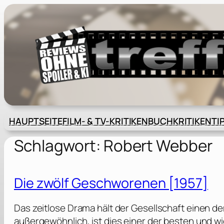
Zum
Inhalt
springen
HAUPTSEITE
FILM- & TV-KRITIKEN
BUCHKRITIKEN
TI
Schlagwort:
Robert Webber
Die zwölf Geschworenen [1957]
Das zeitlose Drama hält der Gesellschaft einen de
außergewöhnlich, ist dies einer der besten und wi