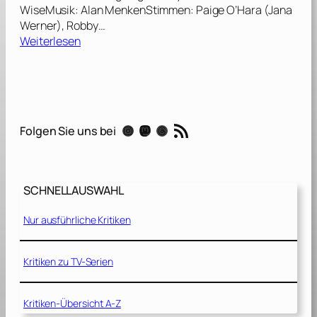
WiseMusik: Alan MenkenStimmen: Paige O’Hara (Jana
Werner), Robby…
:
Weiterlesen
D
i
e
S
c
RSS-Feed
Instagram
Mastodon
Threads
Folgen Sie uns bei
h
ö
n
e
SCHNELLAUSWAHL
u
n
Nur ausführliche Kritiken
d
d
a
Kritiken zu TV-Serien
s
B
Kritiken-Übersicht A-Z
i