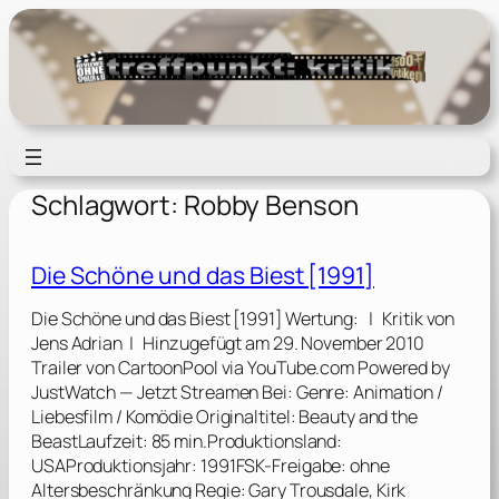
Zum
Inhalt
springen
Schlagwort:
Robby Benson
Die Schöne und das Biest [1991]
Die Schöne und das Biest [1991] Wertung: | Kritik von
Jens Adrian | Hinzugefügt am 29. November 2010
Trailer von CartoonPool via YouTube.com Powered by
JustWatch — Jetzt Streamen Bei: Genre: Animation /
Liebesfilm / Komödie Originaltitel: Beauty and the
BeastLaufzeit: 85 min.Produktionsland:
USAProduktionsjahr: 1991FSK-Freigabe: ohne
Altersbeschränkung Regie: Gary Trousdale, Kirk