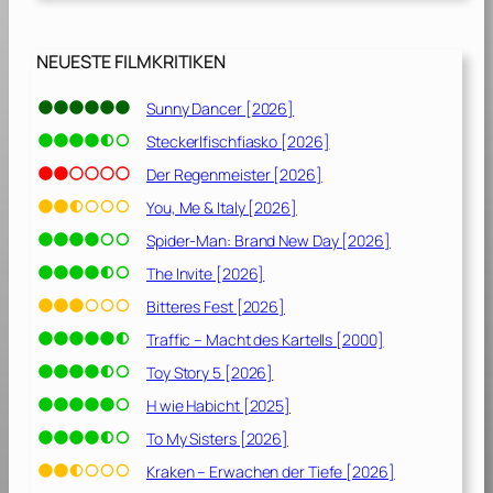
e
s
t
NEUESTE FILMKRITIKEN
[
1
Sunny Dancer [2026]
9
Steckerlfischfiasko [2026]
9
1
Der Regenmeister [2026]
]
You, Me & Italy [2026]
Spider-Man: Brand New Day [2026]
The Invite [2026]
Bitteres Fest [2026]
Traffic – Macht des Kartells [2000]
Toy Story 5 [2026]
H wie Habicht [2025]
To My Sisters [2026]
Kraken – Erwachen der Tiefe [2026]