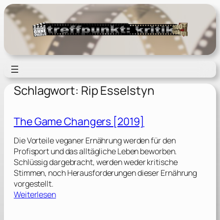
Zum
Inhalt
springen
Schlagwort:
Rip Esselstyn
The Game Changers [2019]
Die Vorteile veganer Ernährung werden für den
Profisport und das alltägliche Leben beworben.
Schlüssig dargebracht, werden weder kritische
Stimmen, noch Herausforderungen dieser Ernährung
vorgestellt.
:
Weiterlesen
T
h