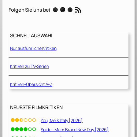
u
RSS-Feed
Instagram
Mastodon
Threads
Folgen Sie uns bei
n
–
S
SCHNELLAUSWAHL
i
e
Nur ausführliche Kritiken
f
ü
r
Kritiken zu TV-Serien
c
h
Kritiken-Übersicht A-Z
t
e
n
w
NEUESTE FILMKRITIKEN
e
d
You, Me & Italy [2026]
e
Spider-Man: Brand New Day [2026]
r