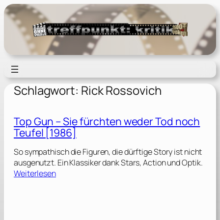
Zum
Inhalt
springen
Schlagwort:
Rick Rossovich
Top Gun – Sie fürchten weder Tod noch
Teufel [1986]
So sympathisch die Figuren, die dürftige Story ist nicht
ausgenutzt. Ein Klassiker dank Stars, Action und Optik.
:
Weiterlesen
T
o
p
G