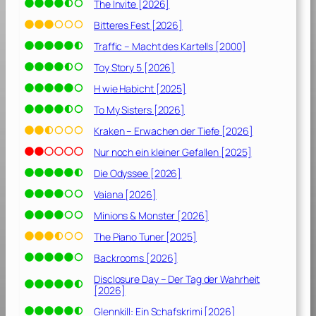
T
The Invite [2026]
o
Bitteres Fest [2026]
d
Traffic – Macht des Kartells [2000]
n
o
Toy Story 5 [2026]
c
H wie Habicht [2025]
h
To My Sisters [2026]
T
e
Kraken – Erwachen der Tiefe [2026]
u
Nur noch ein kleiner Gefallen [2025]
f
Die Odyssee [2026]
e
l
Vaiana [2026]
[
Minions & Monster [2026]
1
9
The Piano Tuner [2025]
8
Backrooms [2026]
6
Disclosure Day – Der Tag der Wahrheit
]
[2026]
Glennkill: Ein Schafskrimi [2026]