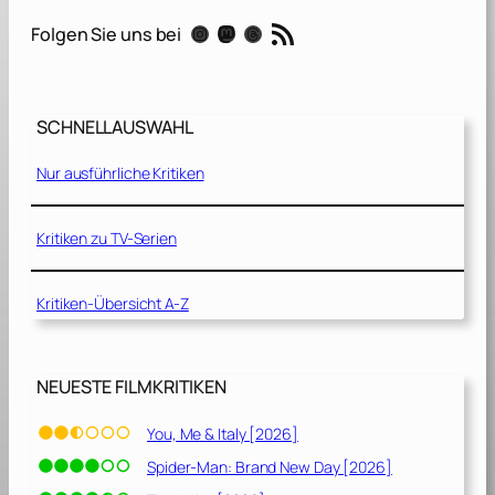
a
RSS-Feed
Instagram
Mastodon
Threads
Folgen Sie uns bei
u
f
e
i
SCHNELLAUSWAHL
n
e
Nur ausführliche Kritiken
n
U
n
Kritiken zu TV-Serien
s
i
Kritiken-Übersicht A-Z
c
h
t
b
NEUESTE FILMKRITIKEN
a
r
You, Me & Italy [2026]
e
Spider-Man: Brand New Day [2026]
n