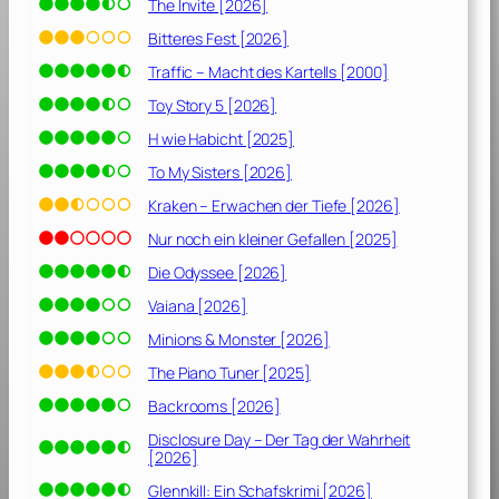
[
The Invite [2026]
1
Bitteres Fest [2026]
9
Traffic – Macht des Kartells [2000]
9
2
Toy Story 5 [2026]
]
H wie Habicht [2025]
To My Sisters [2026]
Kraken – Erwachen der Tiefe [2026]
Nur noch ein kleiner Gefallen [2025]
Die Odyssee [2026]
Vaiana [2026]
Minions & Monster [2026]
The Piano Tuner [2025]
Backrooms [2026]
Disclosure Day – Der Tag der Wahrheit
[2026]
Glennkill: Ein Schafskrimi [2026]