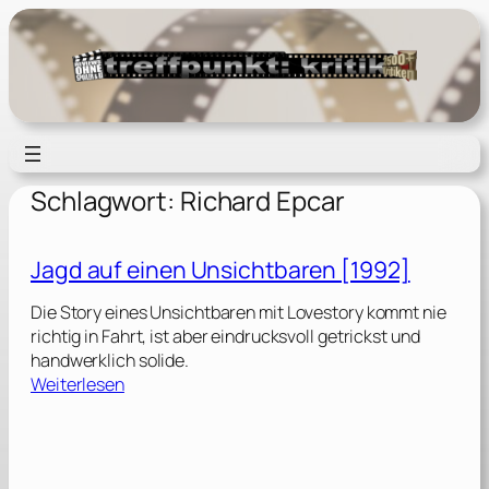
Zum
Inhalt
springen
Schlagwort:
Richard Epcar
Jagd auf einen Unsichtbaren [1992]
Die Story eines Unsichtbaren mit Lovestory kommt nie
richtig in Fahrt, ist aber eindrucksvoll getrickst und
handwerklich solide.
:
Weiterlesen
J
a
g
d