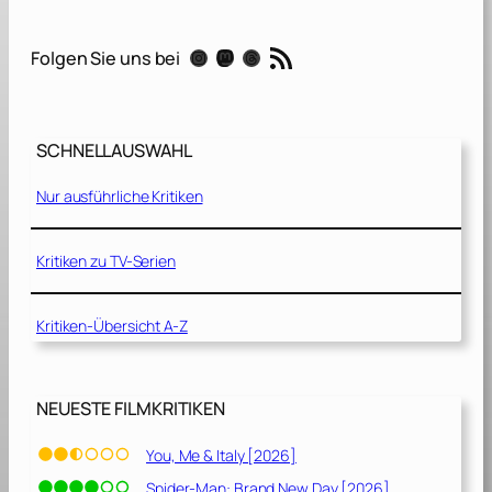
P
a
RSS-Feed
Instagram
Mastodon
Threads
Folgen Sie uns bei
t
e
[
1
SCHNELLAUSWAHL
9
7
Nur ausführliche Kritiken
2
]
Kritiken zu TV-Serien
Kritiken-Übersicht A-Z
NEUESTE FILMKRITIKEN
You, Me & Italy [2026]
Spider-Man: Brand New Day [2026]