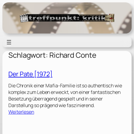
Zum
Inhalt
springen
Schlagwort:
Richard Conte
Der Pate [1972]
Die Chronik einer Mafia-Familie ist so authentisch wie
komplex zum Leben erweckt, von einer fantastischen
Besetzung überragend gespielt und in seiner
Darstellung so prägend wie faszinierend.
:
Weiterlesen
D
e
r