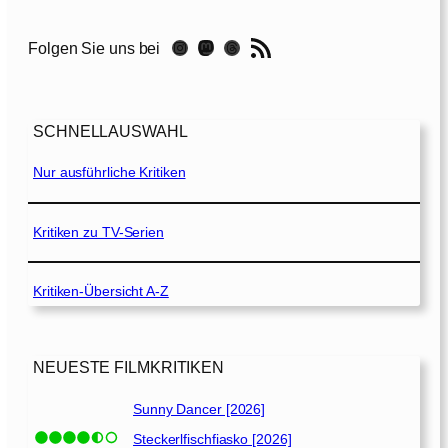
P
a
RSS-Feed
Instagram
Mastodon
Threads
Folgen Sie uns bei
t
e
[
1
SCHNELLAUSWAHL
9
7
Nur ausführliche Kritiken
2
]
Kritiken zu TV-Serien
Kritiken-Übersicht A-Z
NEUESTE FILMKRITIKEN
Sunny Dancer [2026]
Steckerlfischfiasko [2026]