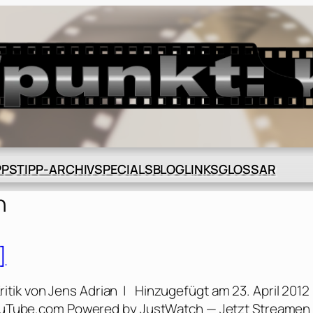
BLOG
GLOSSAR
PPS
TIPP-ARCHIV
SPECIALS
LINKS
n
]
Kritik von Jens Adrian | Hinzugefügt am 23. April 2012
 YouTube.com Powered by JustWatch — Jetzt Streamen 