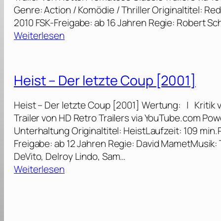
Genre: Action / Komödie / Thriller Originaltitel: R
2010 FSK-Freigabe: ab 16 Jahren Regie: Robert Sc
:
Weiterlesen
R
.
E
Heist – Der letzte Coup [2001]
.
D
Heist – Der letzte Coup [2001] Wertung: | Kritik
.
Trailer von HD Retro Trailers via YouTube.com Pow
–
Unterhaltung Originaltitel: HeistLaufzeit: 109 mi
Ä
Freigabe: ab 12 Jahren Regie: David MametMusik
l
DeVito, Delroy Lindo, Sam…
t
:
Weiterlesen
e
H
r
e
.
i
H
s