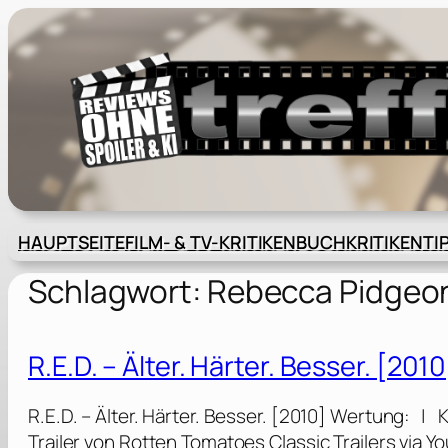
Zum
Inhalt
springen
HAUPTSEITE
FILM- & TV-KRITIKEN
BUCHKRITIKEN
TI
Schlagwort:
Rebecca Pidgeo
R.E.D. – Älter. Härter. Besser. [2010
R.E.D. – Älter. Härter. Besser. [2010] Wertung: | 
Trailer von Rotten Tomatoes Classic Trailers via