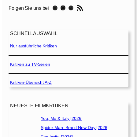
r
RSS-Feed
Instagram
Mastodon
Threads
Folgen Sie uns bei
f
i
n
d
SCHNELLAUSWAHL
u
n
Nur ausführliche Kritiken
g
d
e
Kritiken zu TV-Serien
r
W
Kritiken-Übersicht A-Z
a
h
r
h
NEUESTE FILMKRITIKEN
e
i
You, Me & Italy [2026]
t
Spider-Man: Brand New Day [2026]
[
The Invite [2026]