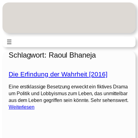
Zum
Inhalt
springen
Schlagwort:
Raoul Bhaneja
Die Erfindung der Wahrheit [2016]
Eine erstklassige Besetzung erweckt ein fiktives Drama
um Politik und Lobbyismus zum Leben, das unmittelbar
aus dem Leben gegriffen sein könnte. Sehr sehenswert.
:
Weiterlesen
D
i
e
E