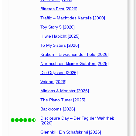
2
0
Bitteres Fest [2026]
1
Traffic – Macht des Kartells [2000]
6
]
Toy Story 5 [2026]
H wie Habicht [2025]
To My Sisters [2026]
Kraken – Erwachen der Tiefe [2026]
Nur noch ein kleiner Gefallen [2025]
Die Odyssee [2026]
Vaiana [2026]
Minions & Monster [2026]
The Piano Tuner [2025]
Backrooms [2026]
Disclosure Day – Der Tag der Wahrheit
[2026]
Glennkill: Ein Schafskrimi [2026]