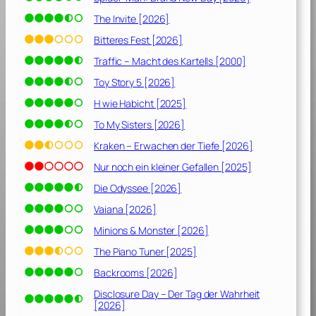
0
2
The Invite [2026]
2
Bitteres Fest [2026]
]
Traffic – Macht des Kartells [2000]
Toy Story 5 [2026]
H wie Habicht [2025]
To My Sisters [2026]
Kraken – Erwachen der Tiefe [2026]
Nur noch ein kleiner Gefallen [2025]
Die Odyssee [2026]
Vaiana [2026]
Minions & Monster [2026]
The Piano Tuner [2025]
Backrooms [2026]
Disclosure Day – Der Tag der Wahrheit
[2026]