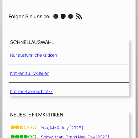
s
s
RSS-Feed
Instagram
Mastodon
Threads
Folgen Sie uns bei
P
l
a
y
SCHNELLAUSWAHL
a
n
Nur ausführliche Kritiken
d
L
o
Kritiken zu TV-Serien
v
e
Kritiken-Übersicht A-Z
A
g
a
i
NEUESTE FILMKRITIKEN
n
[
You, Me & Italy [2026]
2
Spider-Man: Brand New Day [2026]