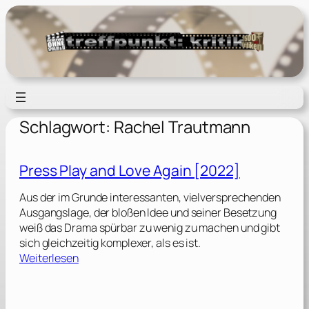
Zum
Inhalt
springen
Schlagwort:
Rachel Trautmann
Press Play and Love Again [2022]
Aus der im Grunde interessanten, vielversprechenden
Ausgangslage, der bloßen Idee und seiner Besetzung
weiß das Drama spürbar zu wenig zu machen und gibt
sich gleichzeitig komplexer, als es ist.
:
Weiterlesen
P
r
e