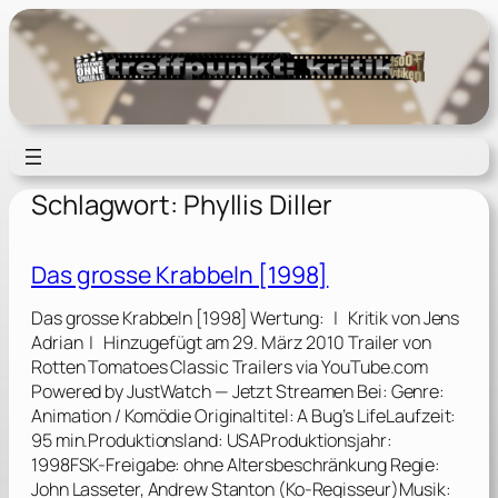
Zum
Inhalt
springen
Schlagwort:
Phyllis Diller
Das grosse Krabbeln [1998]
Das grosse Krabbeln [1998] Wertung: | Kritik von Jens
Adrian | Hinzugefügt am 29. März 2010 Trailer von
Rotten Tomatoes Classic Trailers via YouTube.com
Powered by JustWatch — Jetzt Streamen Bei: Genre:
Animation / Komödie Originaltitel: A Bug’s LifeLaufzeit:
95 min.Produktionsland: USAProduktionsjahr:
1998FSK-Freigabe: ohne Altersbeschränkung Regie:
John Lasseter, Andrew Stanton (Ko-Regisseur)Musik: