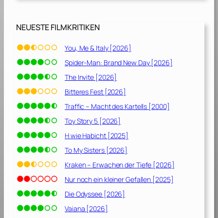
[
1
9
NEUESTE FILMKRITIKEN
9
8
You, Me & Italy [2026]
]
Spider-Man: Brand New Day [2026]
The Invite [2026]
Bitteres Fest [2026]
Traffic – Macht des Kartells [2000]
Toy Story 5 [2026]
H wie Habicht [2025]
To My Sisters [2026]
Kraken – Erwachen der Tiefe [2026]
Nur noch ein kleiner Gefallen [2025]
Die Odyssee [2026]
Vaiana [2026]