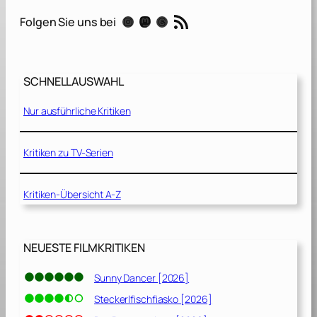
o
RSS-Feed
Instagram
Mastodon
Threads
Folgen Sie uns bei
o
d
L
i
SCHNELLAUSWAHL
a
r
Nur ausführliche Kritiken
–
D
Kritiken zu TV-Serien
a
s
Kritiken-Übersicht A-Z
a
l
t
e
NEUESTE FILMKRITIKEN
B
ö
Sunny Dancer [2026]
s
Steckerlfischfiasko [2026]
e