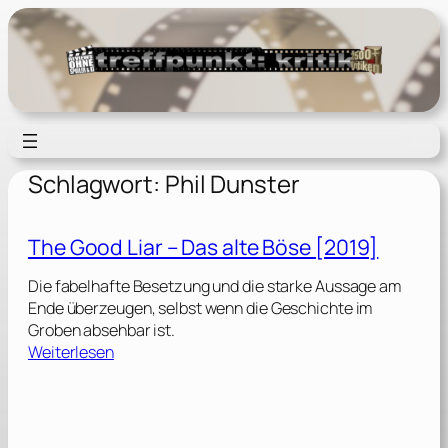
Zum
Inhalt
springen
Schlagwort:
Phil Dunster
The Good Liar – Das alte Böse [2019]
Die fabelhafte Besetzung und die starke Aussage am
Ende überzeugen, selbst wenn die Geschichte im
Groben absehbar ist.
:
Weiterlesen
T
h
e
G