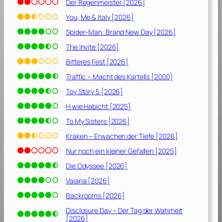
[
Der Regenmeister [2026]
2
You, Me & Italy [2026]
0
Spider-Man: Brand New Day [2026]
1
9
The Invite [2026]
]
Bitteres Fest [2026]
Traffic – Macht des Kartells [2000]
Toy Story 5 [2026]
H wie Habicht [2025]
To My Sisters [2026]
Kraken – Erwachen der Tiefe [2026]
Nur noch ein kleiner Gefallen [2025]
Die Odyssee [2026]
Vaiana [2026]
Backrooms [2026]
Disclosure Day – Der Tag der Wahrheit
[2026]