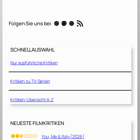
l
k
i
RSS-Feed
Instagram
Mastodon
Threads
Folgen Sie uns bei
e
n
[
2
SCHNELLAUSWAHL
0
1
Nur ausführliche Kritiken
9
]
Kritiken zu TV-Serien
Kritiken-Übersicht A-Z
NEUESTE FILMKRITIKEN
You, Me & Italy [2026]