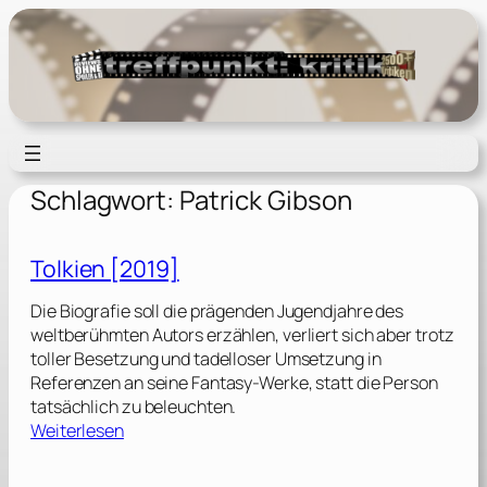
Zum
Inhalt
springen
Schlagwort:
Patrick Gibson
Tolkien [2019]
Die Biografie soll die prägenden Jugendjahre des
weltberühmten Autors erzählen, verliert sich aber trotz
toller Besetzung und tadelloser Umsetzung in
Referenzen an seine Fantasy-Werke, statt die Person
tatsächlich zu beleuchten.
:
Weiterlesen
T
o